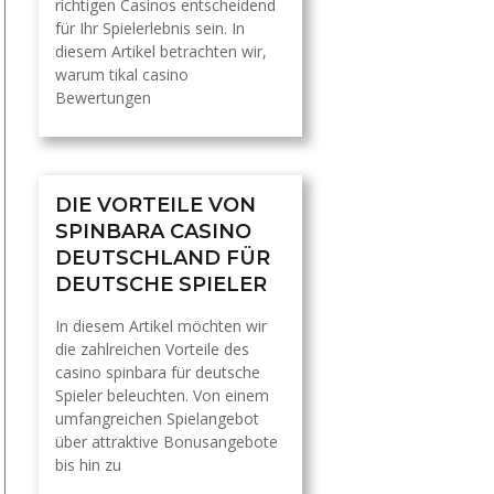
richtigen Casinos entscheidend
für Ihr Spielerlebnis sein. In
diesem Artikel betrachten wir,
warum tikal casino
Bewertungen
DIE VORTEILE VON
SPINBARA CASINO
DEUTSCHLAND FÜR
DEUTSCHE SPIELER
In diesem Artikel möchten wir
die zahlreichen Vorteile des
casino spinbara für deutsche
Spieler beleuchten. Von einem
umfangreichen Spielangebot
über attraktive Bonusangebote
bis hin zu