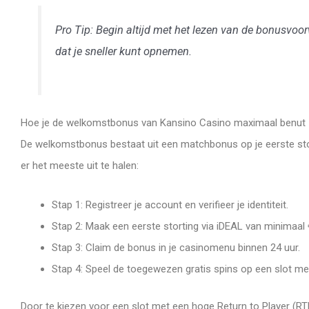
Pro Tip: Begin altijd met het lezen van de bonusvoo
dat je sneller kunt opnemen.
Hoe je de welkomstbonus van Kansino Casino maximaal benut
De welkomstbonus bestaat uit een matchbonus op je eerste stor
er het meeste uit te halen:
Stap 1: Registreer je account en verifieer je identiteit.
Stap 2: Maak een eerste storting via iDEAL van minimaal 
Stap 3: Claim de bonus in je casinomenu binnen 24 uur.
Stap 4: Speel de toegewezen gratis spins op een slot me
Door te kiezen voor een slot met een hoge Return to Player (RT