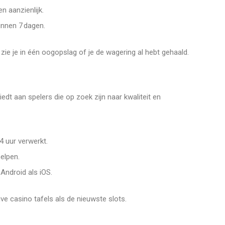
n aanzienlijk.
innen 7 dagen.
zie je in één oogopslag of je de wagering al hebt gehaald.
iedt aan spelers die op zoek zijn naar kwaliteit en
4 uur verwerkt.
helpen.
Android als iOS.
e casino tafels als de nieuwste slots.