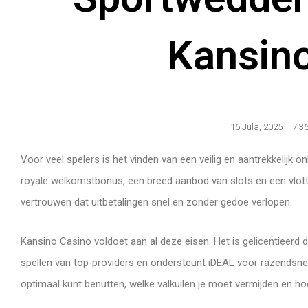
Kansin
16 Jula, 2025
,
7:3
Voor veel spelers is het vinden van een veilig en aantrekkelijk o
royale welkomstbonus, een breed aanbod van slots en een vlo
vertrouwen dat uitbetalingen snel en zonder gedoe verlopen.
Kansino Casino voldoet aan al deze eisen. Het is gelicentieerd
spellen van top‑providers en ondersteunt iDEAL voor razendsnelle
optimaal kunt benutten, welke valkuilen je moet vermijden en 