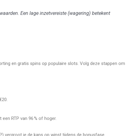
rwaarden. Een lage inzetvereiste (wagering) betekent
ting en gratis spins op populaire slots. Volg deze stappen om
€20.
t een RTP van 96 % of hoger.
P) vergroot je de kans op winst tijdens de bonusfase.