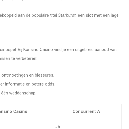
ekoppeld aan de populaire titel
Starburst
, een slot met een lage
inospel. Bij Kansino Casino vind je een uitgebreid aanbod van
kansen te verbeteren:
ge ontmoetingen en blessures.
eer informatie en betere odds.
op één weddenschap.
ansino Casino
Concurrent A
Ja