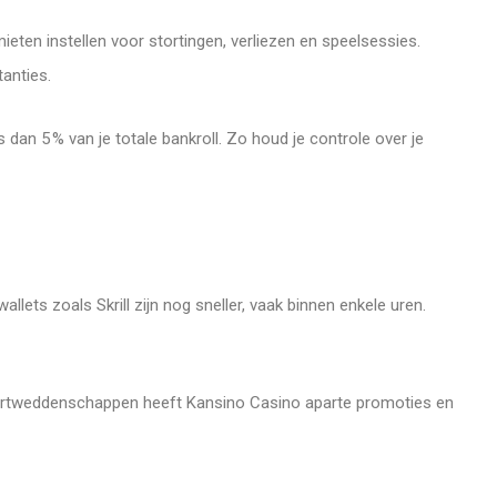
ieten instellen voor stortingen, verliezen en speelsessies.
tanties.
is dan 5 % van je totale bankroll. Zo houd je controle over je
llets zoals Skrill zijn nog sneller, vaak binnen enkele uren.
portweddenschappen heeft Kansino Casino aparte promoties en