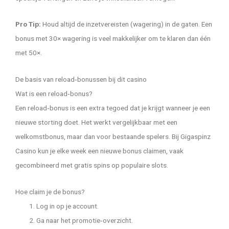
Pro Tip:
Houd altijd de inzetvereisten (wagering) in de gaten. Een
bonus met 30× wagering is veel makkelijker om te klaren dan één
met 50×.
De basis van reload‑bonussen bij dit casino
Wat is een reload‑bonus?
Een reload‑bonus is een extra tegoed dat je krijgt wanneer je een
nieuwe storting doet. Het werkt vergelijkbaar met een
welkomstbonus, maar dan voor bestaande spelers. Bij Gigaspinz
Casino kun je elke week een nieuwe bonus claimen, vaak
gecombineerd met gratis spins op populaire slots.
Hoe claim je de bonus?
Log in op je account.
Ga naar het promotie‑overzicht.