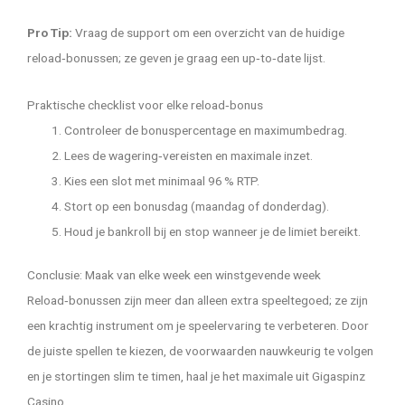
Pro Tip:
Vraag de support om een overzicht van de huidige
reload‑bonussen; ze geven je graag een up‑to‑date lijst.
Praktische checklist voor elke reload‑bonus
Controleer de bonuspercentage en maximumbedrag.
Lees de wagering‑vereisten en maximale inzet.
Kies een slot met minimaal 96 % RTP.
Stort op een bonusdag (maandag of donderdag).
Houd je bankroll bij en stop wanneer je de limiet bereikt.
Conclusie: Maak van elke week een winstgevende week
Reload‑bonussen zijn meer dan alleen extra speeltegoed; ze zijn
een krachtig instrument om je speelervaring te verbeteren. Door
de juiste spellen te kiezen, de voorwaarden nauwkeurig te volgen
en je stortingen slim te timen, haal je het maximale uit Gigaspinz
Casino.