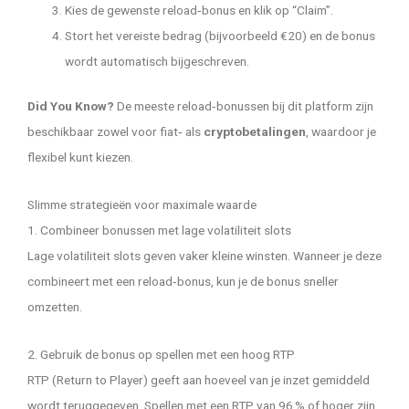
Kies de gewenste reload‑bonus en klik op “Claim”.
Stort het vereiste bedrag (bijvoorbeeld €20) en de bonus
wordt automatisch bijgeschreven.
Did You Know?
De meeste reload‑bonussen bij dit platform zijn
beschikbaar zowel voor fiat‑ als
cryptobetalingen
, waardoor je
flexibel kunt kiezen.
Slimme strategieën voor maximale waarde
1. Combineer bonussen met lage volatiliteit slots
Lage volatiliteit slots geven vaker kleine winsten. Wanneer je deze
combineert met een reload‑bonus, kun je de bonus sneller
omzetten.
2. Gebruik de bonus op spellen met een hoog RTP
RTP (Return to Player) geeft aan hoeveel van je inzet gemiddeld
wordt teruggegeven. Spellen met een RTP van 96 % of hoger zijn