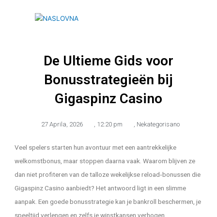
Skip
to
content
De Ultieme Gids voor
Bonusstrategieën bij
Gigaspinz Casino
27 Aprila, 2026
,
12:20 pm
,
Nekategorisano
Veel spelers starten hun avontuur met een aantrekkelijke
welkomstbonus, maar stoppen daarna vaak. Waarom blijven ze
dan niet profiteren van de talloze wekelijkse reload‑bonussen die
Gigaspinz Casino aanbiedt? Het antwoord ligt in een slimme
aanpak. Een goede bonusstrategie kan je bankroll beschermen, je
speeltijd verlengen en zelfs je winstkansen verhogen.