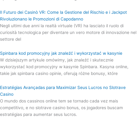
Il Futuro dei Casinò VR: Come la Gestione del Rischio e i Jackpot
Rivoluzionano le Promozioni di Capodanno
Negli ultimi due anni la realtà virtuale (VR) ha lasciato il ruolo di
curiosità tecnologica per diventare un vero motore di innovazione nel
settore del
Spinbara kod promocyjny jak znaleźć i wykorzystać w kasynie
W dzisiejszym artykule omówimy, jak znaleźć i skutecznie
wykorzystać kod promocyjny w kasynie Spinbara. Kasyna online,
takie jak spinbara casino opinie, oferują różne bonusy, które
Estratégias Avançadas para Maximizar Seus Lucros no Slotrave
Casino
O mundo dos cassinos online tem se tornado cada vez mais
competitivo, e no slotrave casino bonus, os jogadores buscam
estratégias para aumentar seus lucros.