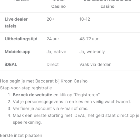
Casino
casino
Live dealer
20+
10‑12
tafels
Uitbetalingstijd
24 uur
48‑72 uur
Mobiele app
Ja, native
Ja, web‑only
iDEAL
Direct
Vaak via derden
Hoe begin je met Baccarat bij Kroon Casino
Stap‑voor‑stap registratie
Bezoek de website
en klik op “Registreren”.
Vul je persoonsgegevens in en kies een veilig wachtwoord.
Verifieer je account via e‑mail of sms.
Maak een eerste storting met iDEAL; het geld staat direct op je
speelrekening.
Eerste inzet plaatsen