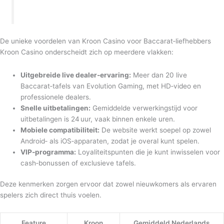
De unieke voordelen van Kroon Casino voor Baccarat‑liefhebbers
Kroon Casino onderscheidt zich op meerdere vlakken:
Uitgebreide live dealer‑ervaring:
Meer dan 20 live
Baccarat‑tafels van Evolution Gaming, met HD‑video en
professionele dealers.
Snelle uitbetalingen:
Gemiddelde verwerkingstijd voor
uitbetalingen is 24 uur, vaak binnen enkele uren.
Mobiele compatibiliteit:
De website werkt soepel op zowel
Android‑ als iOS‑apparaten, zodat je overal kunt spelen.
VIP‑programma:
Loyaliteitspunten die je kunt inwisselen voor
cash‑bonussen of exclusieve tafels.
Deze kenmerken zorgen ervoor dat zowel nieuwkomers als ervaren
spelers zich direct thuis voelen.
Feature
Kroon
Gemiddeld Nederlands