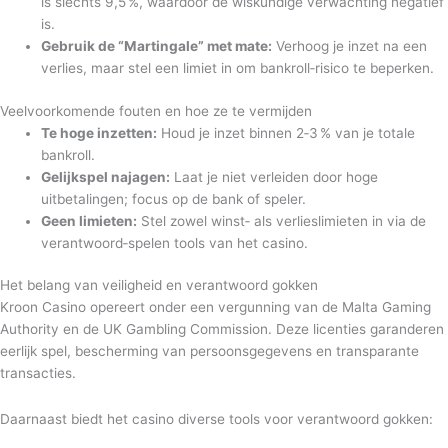
is slechts 9,5 %, waardoor de wiskundige verwachting negatief
is.
Gebruik de “Martingale” met mate:
Verhoog je inzet na een
verlies, maar stel een limiet in om bankroll‑risico te beperken.
Veelvoorkomende fouten en hoe ze te vermijden
Te hoge inzetten:
Houd je inzet binnen 2‑3 % van je totale
bankroll.
Gelijkspel najagen:
Laat je niet verleiden door hoge
uitbetalingen; focus op de bank of speler.
Geen limieten:
Stel zowel winst‑ als verlieslimieten in via de
verantwoord‑spelen tools van het casino.
Het belang van veiligheid en verantwoord gokken
Kroon Casino opereert onder een vergunning van de Malta Gaming
Authority en de UK Gambling Commission. Deze licenties garanderen
eerlijk spel, bescherming van persoonsgegevens en transparante
transacties.
Daarnaast biedt het casino diverse tools voor verantwoord gokken: