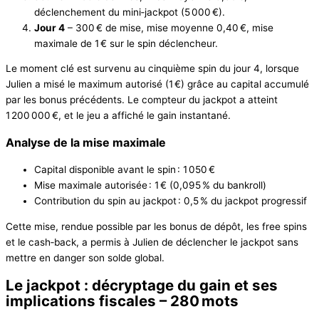
déclenchement du mini‑jackpot (5 000 €).
Jour 4
– 300 € de mise, mise moyenne 0,40 €, mise
maximale de 1 € sur le spin déclencheur.
Le moment clé est survenu au cinquième spin du jour 4, lorsque
Julien a misé le maximum autorisé (1 €) grâce au capital accumulé
par les bonus précédents. Le compteur du jackpot a atteint
1 200 000 €, et le jeu a affiché le gain instantané.
Analyse de la mise maximale
Capital disponible avant le spin : 1 050 €
Mise maximale autorisée : 1 € (0,095 % du bankroll)
Contribution du spin au jackpot : 0,5 % du jackpot progressif
Cette mise, rendue possible par les bonus de dépôt, les free spins
et le cash‑back, a permis à Julien de déclencher le jackpot sans
mettre en danger son solde global.
Le jackpot : décryptage du gain et ses
implications fiscales – 280 mots