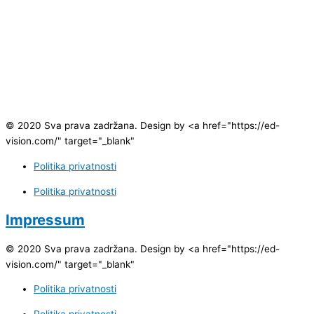
© 2020 Sva prava zadržana. Design by <a href="https://ed-
vision.com/" target="_blank"
Politika privatnosti
Politika privatnosti
Impressum
© 2020 Sva prava zadržana. Design by <a href="https://ed-
vision.com/" target="_blank"
Politika privatnosti
Politika privatnosti