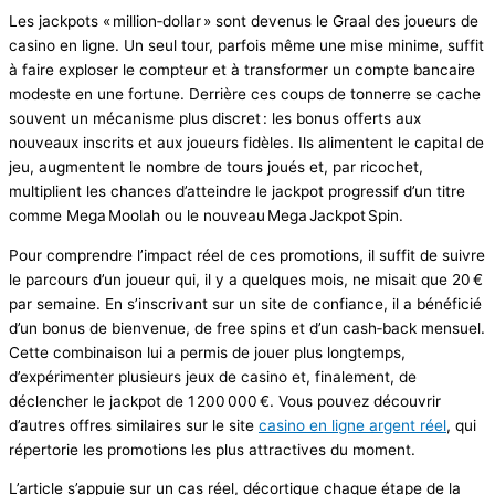
Les jackpots « million‑dollar » sont devenus le Graal des joueurs de
casino en ligne. Un seul tour, parfois même une mise minime, suffit
à faire exploser le compteur et à transformer un compte bancaire
modeste en une fortune. Derrière ces coups de tonnerre se cache
souvent un mécanisme plus discret : les bonus offerts aux
nouveaux inscrits et aux joueurs fidèles. Ils alimentent le capital de
jeu, augmentent le nombre de tours joués et, par ricochet,
multiplient les chances d’atteindre le jackpot progressif d’un titre
comme Mega Moolah ou le nouveau Mega Jackpot Spin.
Pour comprendre l’impact réel de ces promotions, il suffit de suivre
le parcours d’un joueur qui, il y a quelques mois, ne misait que 20 €
par semaine. En s’inscrivant sur un site de confiance, il a bénéficié
d’un bonus de bienvenue, de free spins et d’un cash‑back mensuel.
Cette combinaison lui a permis de jouer plus longtemps,
d’expérimenter plusieurs jeux de casino et, finalement, de
déclencher le jackpot de 1 200 000 €. Vous pouvez découvrir
d’autres offres similaires sur le site
casino en ligne argent réel
, qui
répertorie les promotions les plus attractives du moment.
L’article s’appuie sur un cas réel, décortique chaque étape de la