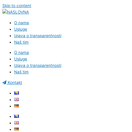
Skip to content
O nama
Usluge
Izjava o transparentnosti
Naš tim
O nama
Usluge
Izjava o transparentnosti
Naš tim
Kontakt