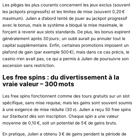
Les pièges les plus courants concernent les jeux exclus (souvent
les jackpots progressifs) et les limites de mise (souvent 0,20 €
maximum). Julien a d’abord tenté de jouer au jackpot progressif
avec le bonus, mais le système a bloqué la mise maximale, le
forçant à revenir aux slots standards. De plus, les bonus expirent
généralement après 30 jours ; un oubli aurait pu annuler tout le
capital supplémentaire. Enfin, certaines promotions imposent un
plafond de gain (par exemple 500 €), mais dans ce cas précis, le
casino n’en avait pas, ce qui a permis à Julien de poursuivre son
ascension sans restriction.
Les free spins : du divertissement à la
vraie valeur – 300 mots
Les free spins fonctionnent comme des tours gratuits sur un slot
spécifique, sans mise requise, mais les gains sont souvent soumis
à une exigence de mise réduite (30 x). Julien a reçu 50 free spins
sur
Starburst
dès son inscription. Chaque spin a une valeur
moyenne de 0,10 €, soit un potentiel de 5 € de gains bruts.
En pratique, Julien a obtenu 3 € de gains pendant la période de