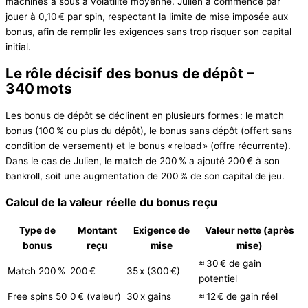
machines à sous à volatilité moyenne. Julien a commencé par
jouer à 0,10 € par spin, respectant la limite de mise imposée aux
bonus, afin de remplir les exigences sans trop risquer son capital
initial.
Le rôle décisif des bonus de dépôt –
340 mots
Les bonus de dépôt se déclinent en plusieurs formes : le match
bonus (100 % ou plus du dépôt), le bonus sans dépôt (offert sans
condition de versement) et le bonus « reload » (offre récurrente).
Dans le cas de Julien, le match de 200 % a ajouté 200 € à son
bankroll, soit une augmentation de 200 % de son capital de jeu.
Calcul de la valeur réelle du bonus reçu
Type de
Montant
Exigence de
Valeur nette (après
bonus
reçu
mise
mise)
≈ 30 € de gain
Match 200 %
200 €
35 x (300 €)
potentiel
Free spins 50
0 € (valeur)
30 x gains
≈ 12 € de gain réel