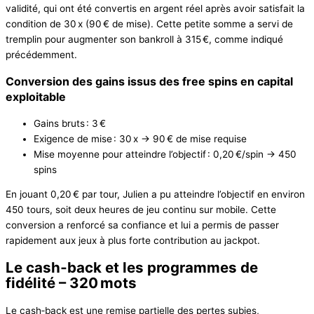
validité, qui ont été convertis en argent réel après avoir satisfait la
condition de 30 x (90 € de mise). Cette petite somme a servi de
tremplin pour augmenter son bankroll à 315 €, comme indiqué
précédemment.
Conversion des gains issus des free spins en capital
exploitable
Gains bruts : 3 €
Exigence de mise : 30 x → 90 € de mise requise
Mise moyenne pour atteindre l’objectif : 0,20 €/spin → 450
spins
En jouant 0,20 € par tour, Julien a pu atteindre l’objectif en environ
450 tours, soit deux heures de jeu continu sur mobile. Cette
conversion a renforcé sa confiance et lui a permis de passer
rapidement aux jeux à plus forte contribution au jackpot.
Le cash‑back et les programmes de
fidélité – 320 mots
Le cash‑back est une remise partielle des pertes subies,