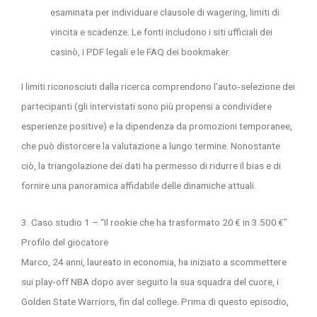
esaminata per individuare clausole di wagering, limiti di
vincita e scadenze. Le fonti includono i siti ufficiali dei
casinò, i PDF legali e le FAQ dei bookmaker.
I limiti riconosciuti dalla ricerca comprendono l’auto‑selezione dei
partecipanti (gli intervistati sono più propensi a condividere
esperienze positive) e la dipendenza da promozioni temporanee,
che può distorcere la valutazione a lungo termine. Nonostante
ciò, la triangolazione dei dati ha permesso di ridurre il bias e di
fornire una panoramica affidabile delle dinamiche attuali.
3. Caso studio 1 – “Il rookie che ha trasformato 20 € in 3.500 €”
Profilo del giocatore
Marco, 24 anni, laureato in economia, ha iniziato a scommettere
sui play‑off NBA dopo aver seguito la sua squadra del cuore, i
Golden State Warriors, fin dal college. Prima di questo episodio,