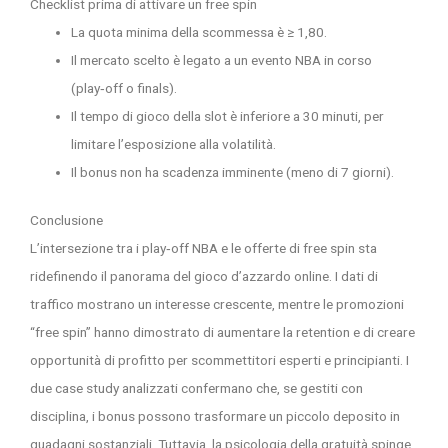
Checklist prima di attivare un free spin
La quota minima della scommessa è ≥ 1,80.
Il mercato scelto è legato a un evento NBA in corso
(play‑off o finals).
Il tempo di gioco della slot è inferiore a 30 minuti, per
limitare l’esposizione alla volatilità.
Il bonus non ha scadenza imminente (meno di 7 giorni).
Conclusione
L’intersezione tra i play‑off NBA e le offerte di free spin sta
ridefinendo il panorama del gioco d’azzardo online. I dati di
traffico mostrano un interesse crescente, mentre le promozioni
“free spin” hanno dimostrato di aumentare la retention e di creare
opportunità di profitto per scommettitori esperti e principianti. I
due case study analizzati confermano che, se gestiti con
disciplina, i bonus possono trasformare un piccolo deposito in
guadagni sostanziali. Tuttavia, la psicologia della gratuità spinge