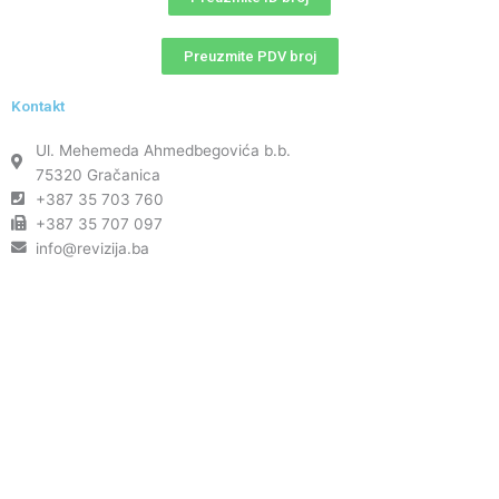
Preuzmite PDV broj
Kontakt
Ul. Mehemeda Ahmedbegovića b.b.
75320 Gračanica
+387 35 703 760
+387 35 707 097
info@revizija.ba