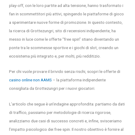
play‑off, con le loro partite ad alta tensione, hanno trasformato i
fan in scommettitori più attivi, spingendo le piattaforme di gioco
a sperimentare nuove forme di promozione. In questo contesto,
la ricerca di Grottezungri, sito di recensioni indipendente, ha
messo in luce come le offerte “free spin” stiano diventando un
ponte tra le scommesse sportive e i giochi di slot, creando un
ecosistema più integrato e, per molti, più redditizio.
Per chi vuole provare il brivido senza rischi, scopri le offerte di
casino online non AAMS
– la piattaforma indipendente
consigliata da Grottezungri per i nuovi giocatori.
L’articolo che segue è un’indagine approfondita: partiamo da dati
di traffico, passiamo per metodologie di ricerca rigorose,
analizziamo due casi di successo concreti e, infine, svisceriamo
l’impatto psicologico dei free spin. Il nostro obiettivo è fornire al