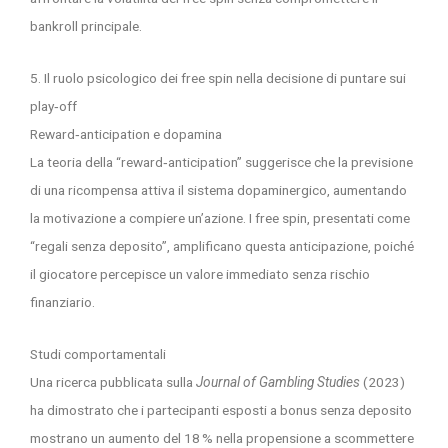
bankroll principale.
5. Il ruolo psicologico dei free spin nella decisione di puntare sui
play‑off
Reward‑anticipation e dopamina
La teoria della “reward‑anticipation” suggerisce che la previsione
di una ricompensa attiva il sistema dopaminergico, aumentando
la motivazione a compiere un’azione. I free spin, presentati come
“regali senza deposito”, amplificano questa anticipazione, poiché
il giocatore percepisce un valore immediato senza rischio
finanziario.
Studi comportamentali
Una ricerca pubblicata sulla
Journal of Gambling Studies
(2023)
ha dimostrato che i partecipanti esposti a bonus senza deposito
mostrano un aumento del 18 % nella propensione a scommettere