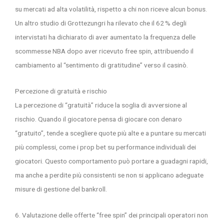
su mercati ad alta volatilità, rispetto a chi non riceve alcun bonus.
Un altro studio di Grottezungri ha rilevato che il 62 % degli
intervistati ha dichiarato di aver aumentato la frequenza delle
scommesse NBA dopo aver ricevuto free spin, attribuendo il
cambiamento al “sentimento di gratitudine” verso il casinò.
Percezione di gratuità e rischio
La percezione di “gratuità” riduce la soglia di avversione al
rischio. Quando il giocatore pensa di giocare con denaro
“gratuito”, tende a scegliere quote più alte e a puntare su mercati
più complessi, come i prop bet su performance individuali dei
giocatori. Questo comportamento può portare a guadagni rapidi,
ma anche a perdite più consistenti se non si applicano adeguate
misure di gestione del bankroll.
6. Valutazione delle offerte “free spin” dei principali operatori non