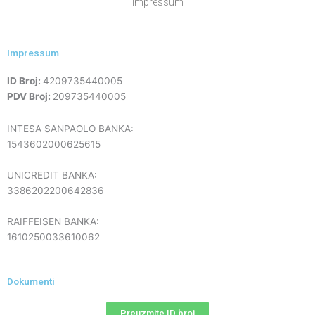
Impressum
Impressum
ID Broj:
4209735440005
PDV Broj:
209735440005
INTESA SANPAOLO BANKA:
1543602000625615
UNICREDIT BANKA:
3386202200642836
RAIFFEISEN BANKA:
1610250033610062
Dokumenti
Preuzmite ID broj