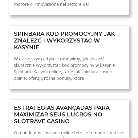
motore di innovazione nel settore del
SPINBARA KOD PROMOCYJNY JAK
ZNALEŹĆ I WYKORZYSTAĆ W
KASYNIE
W dzisiejszym artykule omówimy, jak znaleźć i
skutecznie wykorzystać kod promocyjny w kasynie
Spinbara. Kasyna online, takie jak spinbara casino
opinie, oferują różne bonusy, które
ESTRATÉGIAS AVANÇADAS PARA
MAXIMIZAR SEUS LUCROS NO
SLOTRAVE CASINO
O mundo dos cassinos online tem se tornado cada vez