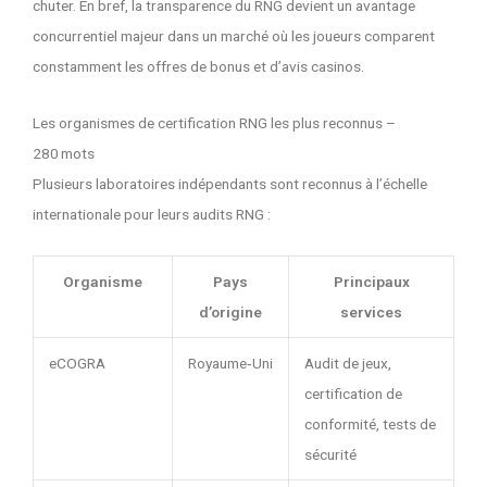
chuter. En bref, la transparence du RNG devient un avantage
concurrentiel majeur dans un marché où les joueurs comparent
constamment les offres de bonus et d’avis casinos.
Les organismes de certification RNG les plus reconnus –
280 mots
Plusieurs laboratoires indépendants sont reconnus à l’échelle
internationale pour leurs audits RNG :
Organisme
Pays
Principaux
d’origine
services
eCOGRA
Royaume‑Uni
Audit de jeux,
certification de
conformité, tests de
sécurité