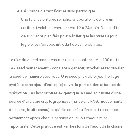
Délivrance du certificat et suivi périodique
Une fois les critères remplis, le laboratoire délivre un
certificat valable généralement 12 à 24 mois. Des audits
de suivi sont planifiés pour vérifier que les mises à jour
logicielles n’ont pas introduit de vulnérabilités.
Le rôle du « seed management » dans la conformité – 130 mots
Le « seed management » consiste à générer, stocker et renouveler
la seed de manière sécurisée. Une seed prévisible (ex. : horloge
système sans ajout d’entropie) ouvre la porte à des attaques de
prédiction. Les laboratoires exigent que la seed soit issue d’une
source d’entropie cryptographique (hardware RNG, mouvements
de souris, bruit réseau) et qu’elle soit régulièrement re‑seedée,
notamment après chaque session de jeu ou chaque mise
importante. Cette pratique est vérifiée lors de l’audit de la chaîne