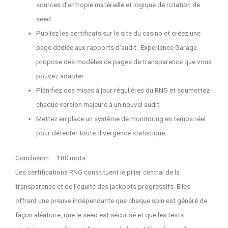
sources d’entropie matérielle et logique de rotation de
seed.
Publiez les certificats sur le site du casino et créez une
page dédiée aux rapports d’audit ; Experience Garage
propose des modèles de pages de transparence que vous
pouvez adapter.
Planifiez des mises à jour régulières du RNG et soumettez
chaque version majeure à un nouvel audit.
Mettez en place un système de monitoring en temps réel
pour détecter toute divergence statistique.
Conclusion – 180 mots
Les certifications RNG constituent le pilier central de la
transparence et de l’équité des jackpots progressifs. Elles
offrent une preuve indépendante que chaque spin est généré de
façon aléatoire, que le seed est sécurisé et que les tests