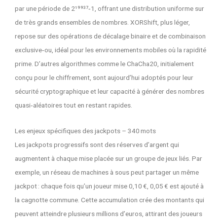
par une période de 2¹⁹⁹³⁷‑1, offrant une distribution uniforme sur
de très grands ensembles de nombres. XORShift, plus léger,
repose sur des opérations de décalage binaire et de combinaison
exclusive‑ou, idéal pour les environnements mobiles où la rapidité
prime. D’autres algorithmes comme le ChaCha20, initialement
conçu pour le chiffrement, sont aujourd’hui adoptés pour leur
sécurité cryptographique et leur capacité à générer des nombres
quasi‑aléatoires tout en restant rapides.
Les enjeux spécifiques des jackpots – 340 mots
Les jackpots progressifs sont des réserves d’argent qui
augmentent à chaque mise placée sur un groupe de jeux liés. Par
exemple, un réseau de machines à sous peut partager un même
jackpot : chaque fois qu’un joueur mise 0,10 €, 0,05 € est ajouté à
la cagnotte commune. Cette accumulation crée des montants qui
peuvent atteindre plusieurs millions d’euros, attirant des joueurs