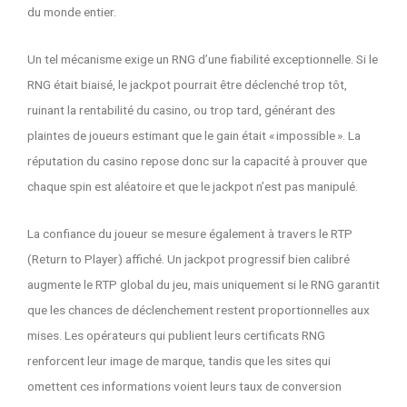
du monde entier.
Un tel mécanisme exige un RNG d’une fiabilité exceptionnelle. Si le
RNG était biaisé, le jackpot pourrait être déclenché trop tôt,
ruinant la rentabilité du casino, ou trop tard, générant des
plaintes de joueurs estimant que le gain était « impossible ». La
réputation du casino repose donc sur la capacité à prouver que
chaque spin est aléatoire et que le jackpot n’est pas manipulé.
La confiance du joueur se mesure également à travers le RTP
(Return to Player) affiché. Un jackpot progressif bien calibré
augmente le RTP global du jeu, mais uniquement si le RNG garantit
que les chances de déclenchement restent proportionnelles aux
mises. Les opérateurs qui publient leurs certificats RNG
renforcent leur image de marque, tandis que les sites qui
omettent ces informations voient leurs taux de conversion