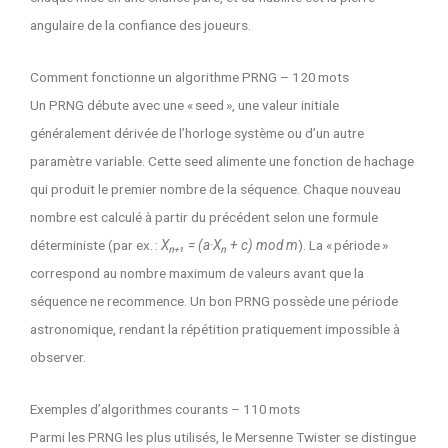
angulaire de la confiance des joueurs.
Comment fonctionne un algorithme PRNG – 120 mots
Un PRNG débute avec une « seed », une valeur initiale
généralement dérivée de l’horloge système ou d’un autre
paramètre variable. Cette seed alimente une fonction de hachage
qui produit le premier nombre de la séquence. Chaque nouveau
nombre est calculé à partir du précédent selon une formule
déterministe (par ex. :
Xₙ₊₁ = (a·Xₙ + c) mod m
). La « période »
correspond au nombre maximum de valeurs avant que la
séquence ne recommence. Un bon PRNG possède une période
astronomique, rendant la répétition pratiquement impossible à
observer.
Exemples d’algorithmes courants – 110 mots
Parmi les PRNG les plus utilisés, le Mersenne Twister se distingue