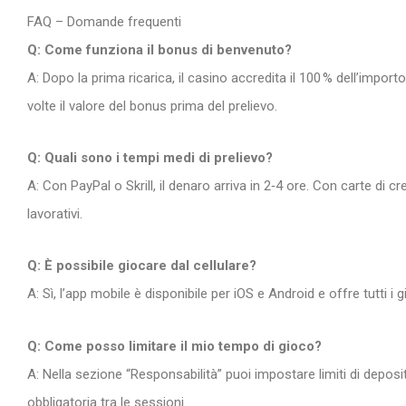
FAQ – Domande frequenti
Q: Come funziona il bonus di benvenuto?
A: Dopo la prima ricarica, il casino accredita il 100 % dell’impor
volte il valore del bonus prima del prelievo.
Q: Quali sono i tempi medi di prelievo?
A: Con PayPal o Skrill, il denaro arriva in 2‑4 ore. Con carte di cr
lavorativi.
Q: È possibile giocare dal cellulare?
A: Sì, l’app mobile è disponibile per iOS e Android e offre tutti i gi
Q: Come posso limitare il mio tempo di gioco?
A: Nella sezione “Responsabilità” puoi impostare limiti di deposit
obbligatoria tra le sessioni.