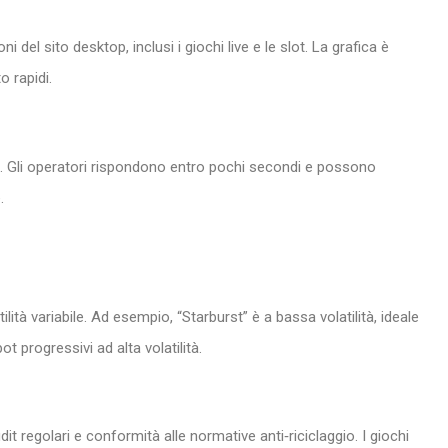
i del sito desktop, inclusi i giochi live e le slot. La grafica è
 rapidi.
iano. Gli operatori rispondono entro pochi secondi e possono
.
ità variabile. Ad esempio, “Starburst” è a bassa volatilità, ideale
 progressivi ad alta volatilità.
 regolari e conformità alle normative anti‑riciclaggio. I giochi