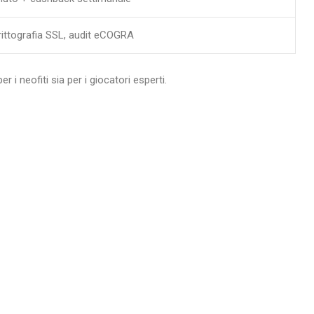
ittografia SSL, audit eCOGRA
i neofiti sia per i giocatori esperti.