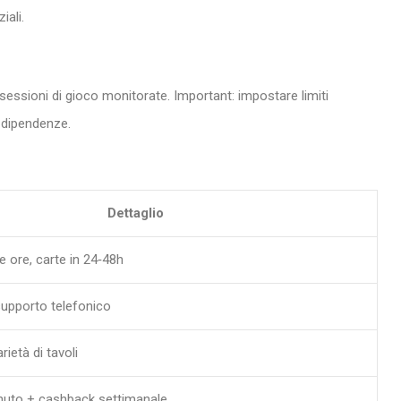
iali.
e sessioni di gioco monitorate. Important: impostare limiti
e dipendenze.
Dettaglio
e ore, carte in 24‑48h
 supporto telefonico
arietà di tavoli
nuto + cashback settimanale