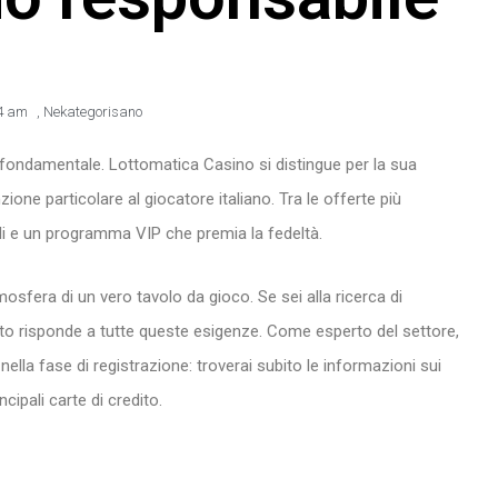
4 am
,
Nekategorisano
è fondamentale. Lottomatica Casino si distingue per la sua
nzione particolare al giocatore italiano. Tra le offerte più
i e un programma VIP che premia la fedeltà.
atmosfera di un vero tavolo da gioco. Se sei alla ricerca di
 sito risponde a tutte queste esigenze. Come esperto del settore,
ella fase di registrazione: troverai subito le informazioni sui
ipali carte di credito.