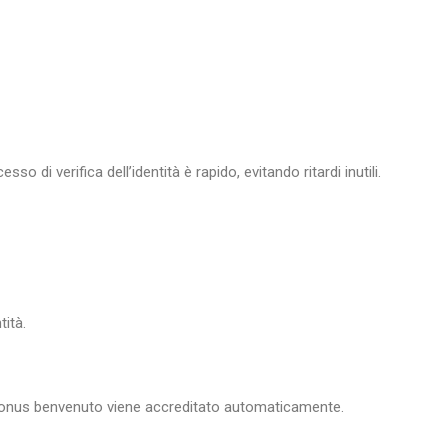
so di verifica dell’identità è rapido, evitando ritardi inutili.
tità.
il bonus benvenuto viene accreditato automaticamente.