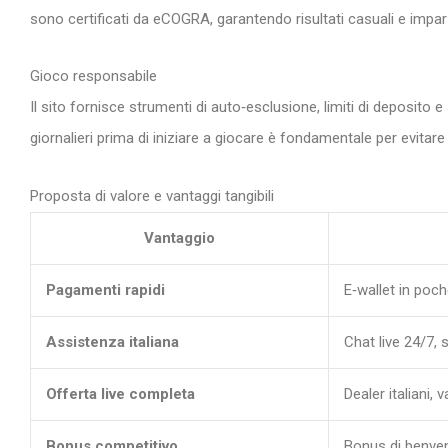
sono certificati da eCOGRA, garantendo risultati casuali e imparz
Gioco responsabile
Il sito fornisce strumenti di auto‑esclusione, limiti di deposito 
giornalieri prima di iniziare a giocare è fondamentale per evitar
Proposta di valore e vantaggi tangibili
Vantaggio
Pagamenti rapidi
E‑wallet in poch
Assistenza italiana
Chat live 24/7,
Offerta live completa
Dealer italiani, v
Bonus competitivo
Bonus di benve