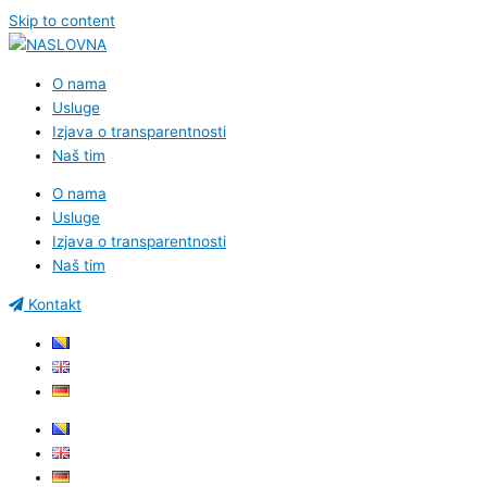
Skip to content
O nama
Usluge
Izjava o transparentnosti
Naš tim
O nama
Usluge
Izjava o transparentnosti
Naš tim
Kontakt