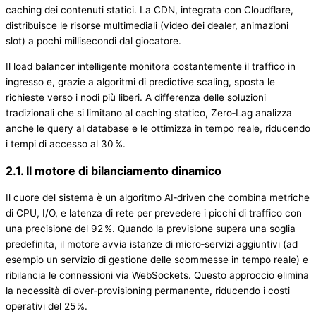
caching dei contenuti statici. La CDN, integrata con Cloudflare,
distribuisce le risorse multimediali (video dei dealer, animazioni
slot) a pochi millisecondi dal giocatore.
Il load balancer intelligente monitora costantemente il traffico in
ingresso e, grazie a algoritmi di predictive scaling, sposta le
richieste verso i nodi più liberi. A differenza delle soluzioni
tradizionali che si limitano al caching statico, Zero‑Lag analizza
anche le query al database e le ottimizza in tempo reale, riducendo
i tempi di accesso al 30 %.
2.1. Il motore di bilanciamento dinamico
Il cuore del sistema è un algoritmo AI‑driven che combina metriche
di CPU, I/O, e latenza di rete per prevedere i picchi di traffico con
una precisione del 92 %. Quando la previsione supera una soglia
predefinita, il motore avvia istanze di micro‑servizi aggiuntivi (ad
esempio un servizio di gestione delle scommesse in tempo reale) e
ribilancia le connessioni via WebSockets. Questo approccio elimina
la necessità di over‑provisioning permanente, riducendo i costi
operativi del 25 %.