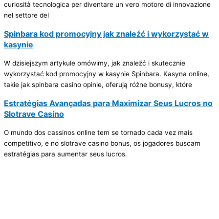
curiosità tecnologica per diventare un vero motore di innovazione
nel settore del
Spinbara kod promocyjny jak znaleźć i wykorzystać w
kasynie
W dzisiejszym artykule omówimy, jak znaleźć i skutecznie
wykorzystać kod promocyjny w kasynie Spinbara. Kasyna online,
takie jak spinbara casino opinie, oferują różne bonusy, które
Estratégias Avançadas para Maximizar Seus Lucros no
Slotrave Casino
O mundo dos cassinos online tem se tornado cada vez mais
competitivo, e no slotrave casino bonus, os jogadores buscam
estratégias para aumentar seus lucros.