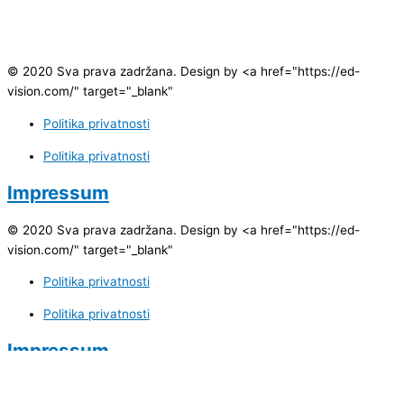
© 2020 Sva prava zadržana. Design by <a href="https://ed-
vision.com/" target="_blank"
Politika privatnosti
Politika privatnosti
Impressum
© 2020 Sva prava zadržana. Design by <a href="https://ed-
vision.com/" target="_blank"
Politika privatnosti
Politika privatnosti
Impressum