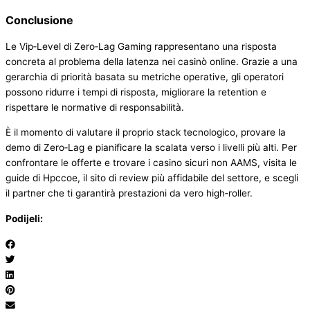
Conclusione
Le Vip‑Level di Zero‑Lag Gaming rappresentano una risposta
concreta al problema della latenza nei casinò online. Grazie a una
gerarchia di priorità basata su metriche operative, gli operatori
possono ridurre i tempi di risposta, migliorare la retention e
rispettare le normative di responsabilità.
È il momento di valutare il proprio stack tecnologico, provare la
demo di Zero‑Lag e pianificare la scalata verso i livelli più alti. Per
confrontare le offerte e trovare i casino sicuri non AAMS, visita le
guide di Hpccoe, il sito di review più affidabile del settore, e scegli
il partner che ti garantirà prestazioni da vero high‑roller.
Podijeli: