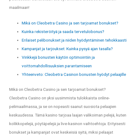
maailmaan!
Mikä on Cleobetra Casino ja sen tarjoamat bonukset?
Kuinka rekisteröityä ja saada tervetulobonus?
Erilaiset pelibonukset ja niiden hyödyntäminen tehokkaasti
Kampanjat ja tarjoukset: Kuinka pysyä ajan tasalla?
Vinkkejä bonusten käytön optimointiin ja
voittomahdollisuuksien parantamiseen
Yhteenveto: Cleobetra Casinon bonusten hyödyt pelaajille
Mikä on Cleobetra Casino ja sen tarjoamat bonukset?
Cleobetra Casino on yksi uusimmista tulokkaista online-
pelimaailmassa, ja se on nopeasti saanut suosiota pelaajien
keskuudessa. Tämä kasino tarjoaa laajan valikoiman pelejä, kuten
kolikkopelejä, pöytäpelejä ja live-kasinon vaihtoehtoja. Erityisesti
bonukset ja kampanjat ovat keskeisiä syitä, miksi pelaajat