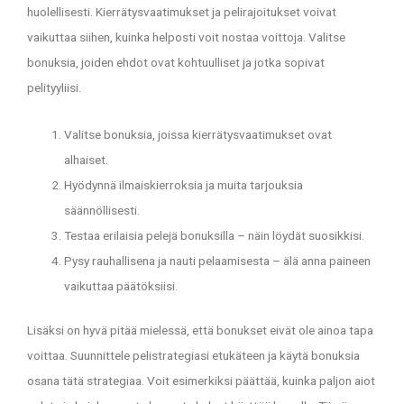
huolellisesti. Kierrätysvaatimukset ja pelirajoitukset voivat
vaikuttaa siihen, kuinka helposti voit nostaa voittoja. Valitse
bonuksia, joiden ehdot ovat kohtuulliset ja jotka sopivat
pelityyliisi.
Valitse bonuksia, joissa kierrätysvaatimukset ovat
alhaiset.
Hyödynnä ilmaiskierroksia ja muita tarjouksia
säännöllisesti.
Testaa erilaisia pelejä bonuksilla – näin löydät suosikkisi.
Pysy rauhallisena ja nauti pelaamisesta – älä anna paineen
vaikuttaa päätöksiisi.
Lisäksi on hyvä pitää mielessä, että bonukset eivät ole ainoa tapa
voittaa. Suunnittele pelistrategiasi etukäteen ja käytä bonuksia
osana tätä strategiaa. Voit esimerkiksi päättää, kuinka paljon aiot