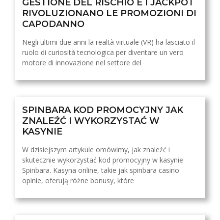
GESTIONE DEL RISCHIO E I JACKPOT
RIVOLUZIONANO LE PROMOZIONI DI
CAPODANNO
Negli ultimi due anni la realtà virtuale (VR) ha lasciato il
ruolo di curiosità tecnologica per diventare un vero
motore di innovazione nel settore del
SPINBARA KOD PROMOCYJNY JAK
ZNALEŹĆ I WYKORZYSTAĆ W
KASYNIE
W dzisiejszym artykule omówimy, jak znaleźć i
skutecznie wykorzystać kod promocyjny w kasynie
Spinbara. Kasyna online, takie jak spinbara casino
opinie, oferują różne bonusy, które