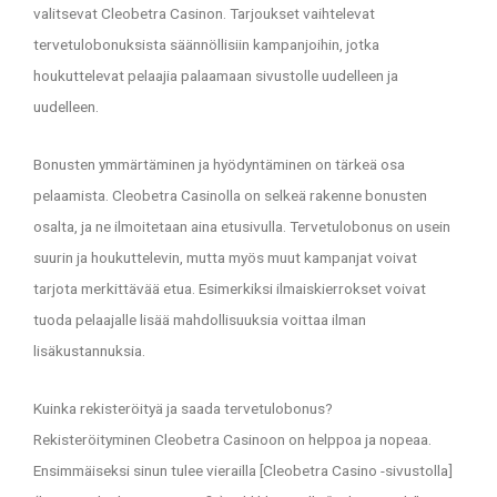
valitsevat Cleobetra Casinon. Tarjoukset vaihtelevat
tervetulobonuksista säännöllisiin kampanjoihin, jotka
houkuttelevat pelaajia palaamaan sivustolle uudelleen ja
uudelleen.
Bonusten ymmärtäminen ja hyödyntäminen on tärkeä osa
pelaamista. Cleobetra Casinolla on selkeä rakenne bonusten
osalta, ja ne ilmoitetaan aina etusivulla. Tervetulobonus on usein
suurin ja houkuttelevin, mutta myös muut kampanjat voivat
tarjota merkittävää etua. Esimerkiksi ilmaiskierrokset voivat
tuoda pelaajalle lisää mahdollisuuksia voittaa ilman
lisäkustannuksia.
Kuinka rekisteröityä ja saada tervetulobonus?
Rekisteröityminen Cleobetra Casinoon on helppoa ja nopeaa.
Ensimmäiseksi sinun tulee vierailla [Cleobetra Casino -sivustolla]