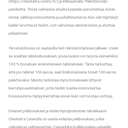
(https://cleobetra-casino.fi/) ja klikkaamalla “Rekisteröidy”-
painiketta. Tässä vaiheessa sinulta kysytään perustietoja, kuten
nimeä, sähköpostiosoitetta ja puhelinnumeroa. Kun olet täyttänyt
kaikki tarvittavat tiedot, voit vahvistaa rekisteröinnin ja aloittaa
pelaamisen.
Tervetulobonus on saatavilla heti rekisteröitymisen jälkeen. Usein
se sisältää talletusbonuksen, jossa kasino voi tarjota esimerkiksi
100 % bonuksen ensimmäiseen talletukseen. Tämä tarkoittaa,
että jos talletat 100 euroa, saat lisäbonuksena toiset 100 euroa
pelattavaksi. Muista tarkistaa myös bonukseen liittyvät
kierrätysvaatimukset, jotta tiedät, kuinka monta kertaa
bonussumma täytyy kierrättää ennen kuin voit nostaa voittoja.
Erilaiset pelibonukset ja niiden hyödyntäminen tehokkaasti
Cleobetra Casinolla on useita erilaisia pelibonuksia, jotka
vaihtelevat pelityypeittäin. Esimerkiksi kolikkopelien pelaajille