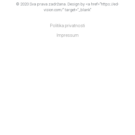
© 2020 Sva prava zadržana. Design by <a href="https://ed-
vision.com/" target="_blank"
Politika privatnosti
Impressum
Impressum
ID Broj:
4209735440005
PDV Broj:
209735440005
INTESA SANPAOLO BANKA:
1543602000625615
UNICREDIT BANKA:
3386202200642836
RAIFFEISEN BANKA: