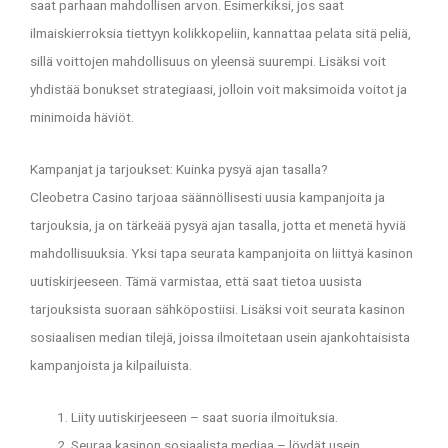
saat parhaan mahdollisen arvon. Esimerkiksi, jos saat
ilmaiskierroksia tiettyyn kolikkopeliin, kannattaa pelata sitä peliä,
sillä voittojen mahdollisuus on yleensä suurempi. Lisäksi voit
yhdistää bonukset strategiaasi, jolloin voit maksimoida voitot ja
minimoida häviöt.
Kampanjat ja tarjoukset: Kuinka pysyä ajan tasalla?
Cleobetra Casino tarjoaa säännöllisesti uusia kampanjoita ja
tarjouksia, ja on tärkeää pysyä ajan tasalla, jotta et menetä hyviä
mahdollisuuksia. Yksi tapa seurata kampanjoita on liittyä kasinon
uutiskirjeeseen. Tämä varmistaa, että saat tietoa uusista
tarjouksista suoraan sähköpostiisi. Lisäksi voit seurata kasinon
sosiaalisen median tilejä, joissa ilmoitetaan usein ajankohtaisista
kampanjoista ja kilpailuista.
Liity uutiskirjeeseen – saat suoria ilmoituksia.
Seuraa kasinon sosiaalista mediaa – löydät usein