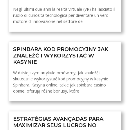
Negli ultimi due anni la realtà virtuale (VR) ha lasciato il
ruolo di curiosità tecnologica per diventare un vero
motore di innovazione nel settore del
SPINBARA KOD PROMOCYJNY JAK
ZNALEŹĆ I WYKORZYSTAĆ W
KASYNIE
W dzisiejszym artykule omówimy, jak znaleźć i
skutecznie wykorzystać kod promocyjny w kasynie
Spinbara. Kasyna online, takie jak spinbara casino
opinie, oferują różne bonusy, które
ESTRATÉGIAS AVANÇADAS PARA
MAXIMIZAR SEUS LUCROS NO