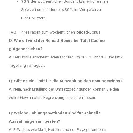
70 %
der wöchentlichen Bonusnutzer erhöhen ihre
Spielzeit um mindestens 30 % im Vergleich zu
Nicht‑Nutzern.
FAQ – Ihre Fragen zum wöchentlichen Reload‑Bonus
Q: Wie oft wird der Reload‑Bonus bei Total Casino
gutgeschrieben?
A: Der Bonus erscheint jeden Montag um 00:00 Uhr MEZ und ist 7
Tage lang verfügbar.
Q: Gibt es ein Limit für die Auszahlung des Bonusgewinns?
A: Nein, nach Erfüllung der Umsatzbedingungen können Sie den
vollen Gewinn ohne Begrenzung auszahlen lassen.
Q: Welche Zahlungsmethoden sind für schnelle
Auszahlungen am besten?
A: E‑Wallets wie Skrill, Neteller und ecoPayz garantieren