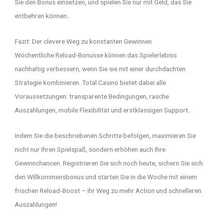
Sie den Bonus einsetzen, und spielen Sie nur mit Geld, das Sie
entbehren können.
Fazit: Der clevere Weg zu konstanten Gewinnen
Wöchentliche Reload‑Bonusse können das Spielerlebnis
nachhaltig verbessern, wenn Sie sie mit einer durchdachten
Strategie kombinieren. Total Casino bietet dabei alle
Voraussetzungen: transparente Bedingungen, rasche
Auszahlungen, mobile Flexibilität und erstklassigen Support.
Indem Sie die beschriebenen Schritte befolgen, maximieren Sie
nicht nur Ihren Spielspaß, sondern erhöhen auch Ihre
Gewinnchancen. Registrieren Sie sich noch heute, sichern Sie sich
den Willkommensbonus und starten Sie in die Woche mit einem
frischen Reload‑Boost – Ihr Weg zu mehr Action und schnelleren
Auszahlungen!