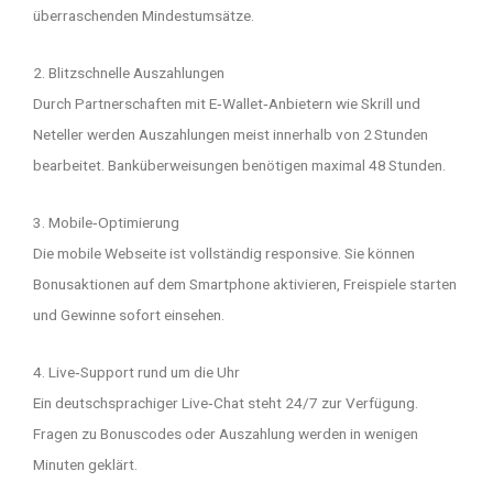
überraschenden Mindestumsätze.
2. Blitzschnelle Auszahlungen
Durch Partnerschaften mit E‑Wallet‑Anbietern wie Skrill und
Neteller werden Auszahlungen meist innerhalb von 2 Stunden
bearbeitet. Banküberweisungen benötigen maximal 48 Stunden.
3. Mobile‑Optimierung
Die mobile Webseite ist vollständig responsive. Sie können
Bonusaktionen auf dem Smartphone aktivieren, Freispiele starten
und Gewinne sofort einsehen.
4. Live‑Support rund um die Uhr
Ein deutschsprachiger Live‑Chat steht 24/7 zur Verfügung.
Fragen zu Bonuscodes oder Auszahlung werden in wenigen
Minuten geklärt.