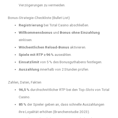
Verzögerungen zu vermeiden.
Bonus‑Strategie‑Checkliste (Bullet List)
Registrierung
bei Total Casino abschließen.
Willkommensbonus
und
Bonus ohne Einzahlung
einlösen.
Wöchentlichen Reload‑Bonus
aktivieren.
Spiele mit RTP ≥ 96 %
auswählen.
Einsatzlimit
von 5 % des Bonusguthabens festlegen.
Auszahlung
innerhalb von 2 Stunden prüfen.
Zahlen, Daten, Fakten
96,5 %
durchschnittlicher RTP bei den Top‑Slots von Total
Casino.
85 %
der Spieler geben an, dass schnelle Auszahlungen
ihre Loyalität erhöhen (Branchenstudie 2023).