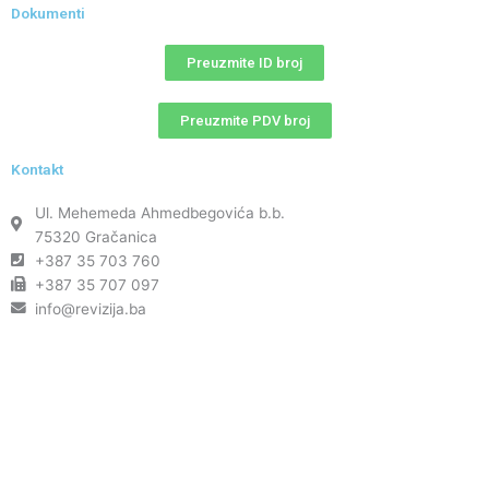
Dokumenti
Preuzmite ID broj
Preuzmite PDV broj
Kontakt
Ul. Mehemeda Ahmedbegovića b.b.
75320 Gračanica
+387 35 703 760
+387 35 707 097
info@revizija.ba