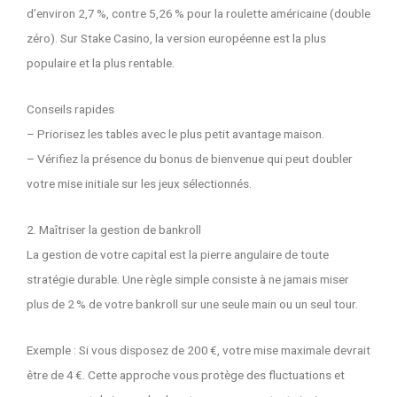
d’environ 2,7 %, contre 5,26 % pour la roulette américaine (double
zéro). Sur Stake Casino, la version européenne est la plus
populaire et la plus rentable.
Conseils rapides
– Priorisez les tables avec le plus petit avantage maison.
– Vérifiez la présence du bonus de bienvenue qui peut doubler
votre mise initiale sur les jeux sélectionnés.
2. Maîtriser la gestion de bankroll
La gestion de votre capital est la pierre angulaire de toute
stratégie durable. Une règle simple consiste à ne jamais miser
plus de 2 % de votre bankroll sur une seule main ou un seul tour.
Exemple : Si vous disposez de 200 €, votre mise maximale devrait
être de 4 €. Cette approche vous protège des fluctuations et