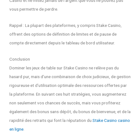
Casino et ne misez jamais de l’argent que vous ne pouvez pas
vous permettre de perdre.
Rappel : La plupart des plateformes, y compris Stake Casino,
offrent des options de définition de limites et de pause de
compte directement depuis le tableau de bord utilisateur.
Conclusion
Dominer les jeux de table sur Stake Casino ne relève pas du
hasard pur, mais d’une combinaison de choix judicieux, de gestion
rigoureuse et d’utilisation optimale des ressources offertes par
la plateforme. En suivant ces huit stratégies, vous augmenterez
non seulement vos chances de succès, mais vous profiterez
également des bonus sans dépôt, du bonus de bienvenue, et de la
rapidité des retraits qui font la réputation du
Stake Casino casino
en ligne
.