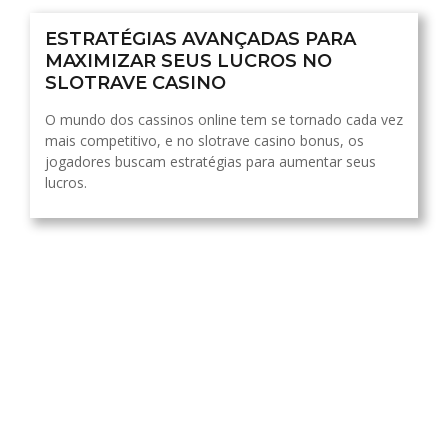
ESTRATÉGIAS AVANÇADAS PARA
MAXIMIZAR SEUS LUCROS NO
SLOTRAVE CASINO
O mundo dos cassinos online tem se tornado cada vez
mais competitivo, e no slotrave casino bonus, os
jogadores buscam estratégias para aumentar seus
lucros.