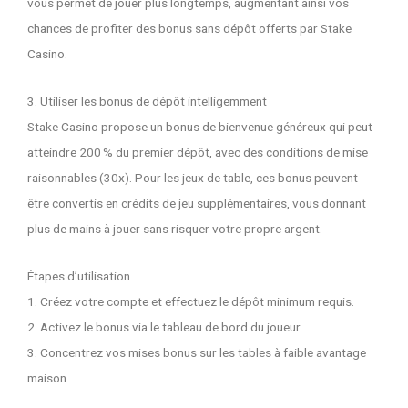
vous permet de jouer plus longtemps, augmentant ainsi vos
chances de profiter des bonus sans dépôt offerts par Stake
Casino.
3. Utiliser les bonus de dépôt intelligemment
Stake Casino propose un bonus de bienvenue généreux qui peut
atteindre 200 % du premier dépôt, avec des conditions de mise
raisonnables (30x). Pour les jeux de table, ces bonus peuvent
être convertis en crédits de jeu supplémentaires, vous donnant
plus de mains à jouer sans risquer votre propre argent.
Étapes d’utilisation
1. Créez votre compte et effectuez le dépôt minimum requis.
2. Activez le bonus via le tableau de bord du joueur.
3. Concentrez vos mises bonus sur les tables à faible avantage
maison.