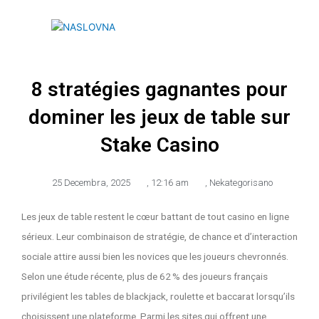
Skip
to
content
8 stratégies gagnantes pour
dominer les jeux de table sur
Stake Casino
25 Decembra, 2025
,
12:16 am
,
Nekategorisano
Les jeux de table restent le cœur battant de tout casino en ligne
sérieux. Leur combinaison de stratégie, de chance et d’interaction
sociale attire aussi bien les novices que les joueurs chevronnés.
Selon une étude récente, plus de 62 % des joueurs français
privilégient les tables de blackjack, roulette et baccarat lorsqu’ils
choisissent une plateforme. Parmi les sites qui offrent une