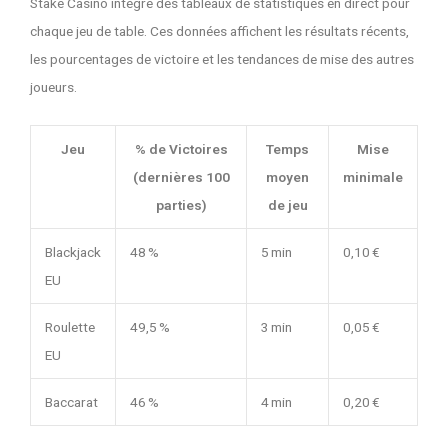
Stake Casino intègre des tableaux de statistiques en direct pour
chaque jeu de table. Ces données affichent les résultats récents,
les pourcentages de victoire et les tendances de mise des autres
joueurs.
Jeu
% de Victoires
Temps
Mise
(dernières 100
moyen
minimale
parties)
de jeu
Blackjack
48 %
5 min
0,10 €
EU
Roulette
49,5 %
3 min
0,05 €
EU
Baccarat
46 %
4 min
0,20 €