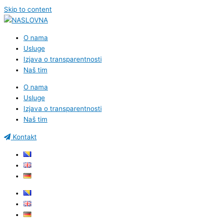
Skip to content
O nama
Usluge
Izjava o transparentnosti
Naš tim
O nama
Usluge
Izjava o transparentnosti
Naš tim
Kontakt