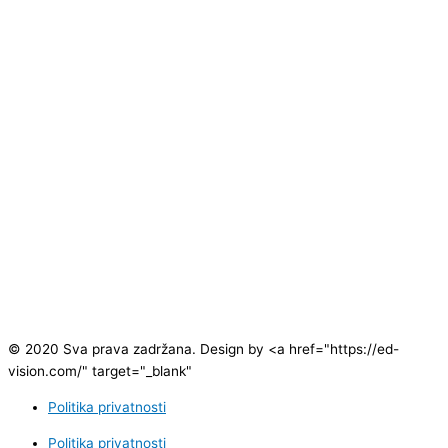
© 2020 Sva prava zadržana. Design by <a href="https://ed-
vision.com/" target="_blank"
Politika privatnosti
Politika privatnosti