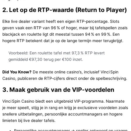
2. Let op de RTP‑waarde (Return to Player)
Elke live dealer variant heeft een eigen RTP‑percentage. Slots
geven vaak een RTP van 96 % of hoger, maar bij tafelspellen zoals
blackjack en roulette ligt dit meestal tussen 94 % en 99 %. Een
hogere RTP betekent dat je op de lange termijn meer terugkrijgt.
Voorbeeld: Een roulette tafel met 97,3 % RTP levert
gemiddeld €97,30 terug per €100 inzet.
Did You Know?
De meeste online casino’s, inclusief Vinci Spin
Casino, publiceren de RTP‑cijfers direct onder de spelbeschrijving.
3. Maak gebruik van de VIP‑voordelen
Vinci Spin Casino biedt een uitgebreid VIP‑programma. Naarmate
je meer speelt, stijg je in rang en krijg je exclusieve voordelen zoals
snellere uitbetalingen, persoonlijke accountmanagers en hogere
limieten bij live dealer tafels.
Persoonlijke accountmanager → sneller antwoord op vragen.