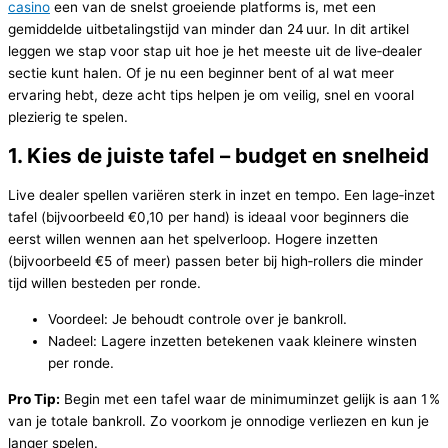
casino
een van de snelst groeiende platforms is, met een
gemiddelde uitbetalingstijd van minder dan 24 uur. In dit artikel
leggen we stap voor stap uit hoe je het meeste uit de live‑dealer
sectie kunt halen. Of je nu een beginner bent of al wat meer
ervaring hebt, deze acht tips helpen je om veilig, snel en vooral
plezierig te spelen.
1. Kies de juiste tafel – budget en snelheid
Live dealer spellen variëren sterk in inzet en tempo. Een lage‑inzet
tafel (bijvoorbeeld €0,10 per hand) is ideaal voor beginners die
eerst willen wennen aan het spelverloop. Hogere inzetten
(bijvoorbeeld €5 of meer) passen beter bij high‑rollers die minder
tijd willen besteden per ronde.
Voordeel: Je behoudt controle over je bankroll.
Nadeel: Lagere inzetten betekenen vaak kleinere winsten
per ronde.
Pro Tip:
Begin met een tafel waar de minimuminzet gelijk is aan 1 %
van je totale bankroll. Zo voorkom je onnodige verliezen en kun je
langer spelen.