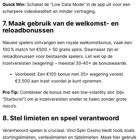
Quick Win:
Schakel de “Low Data Mode” in de app uit voor een
scherpere videokwaliteit en minder vertraging.
7. Maak gebruik van de welkomst‑ en
reloadbonussen
Nieuwe spelers ontvangen een royale welkomstbonus, vaak een
100 % match tot €500 + 50 gratis spins. Daarnaast zijn er
reloadbonussen voor bestaande spelers. Let wel op de
inzetvereisten (wagering) – meestal 30‑40× de bonuswaarde.
Voorbeeld: Een €100 bonus met 35× wagering vereist
€3.500 aan inzet voordat je kunt opnemen.
Pro Tip:
Combineer de bonus met een low‑volatility slot (bijv.
“Starburst”) om je inzetvereisten sneller te halen zonder grote
risico’s.
8. Stel limieten en speel verantwoord
Verantwoord spelen is cruciaal. Vinci Spin Casino biedt tools zoals
stortingslimieten, verlieslimieten en tijdslimieten. Maak hier gebruik