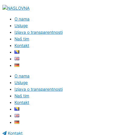
O nama
Usluge
Izjava o transparentnosti
Naš tim
Kontakt
O nama
Usluge
Izjava o transparentnosti
Naš tim
Kontakt
Kontakt