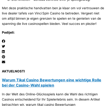
Met deze praktische handvatten ben je klaar om vol vertrouwen de
live dealer tafels van Vinci Spin Casino te betreden. Vergeet niet
om altijd binnen je eigen grenzen te spelen en te genieten van de
spanning die live casinospellen bieden. Veel succes en plezier!
Podijeli:
AKTUELNOSTI
Warum Tikal Casino Bewertungen eine wichtige Rolle
bei der Casino-Wahl spielen
In der Welt des Online-Glücksspiels kann die Wahl des richtigen
Casinos entscheidend für Ihr Spielerlebnis sein. In diesem Artikel
betrachten wir, warum tikal casino Bewertungen