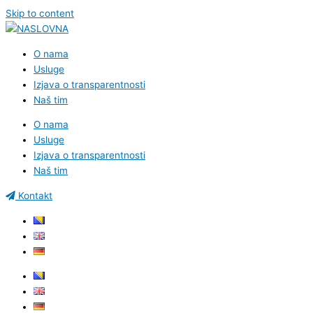
Skip to content
O nama
Usluge
Izjava o transparentnosti
Naš tim
O nama
Usluge
Izjava o transparentnosti
Naš tim
Kontakt