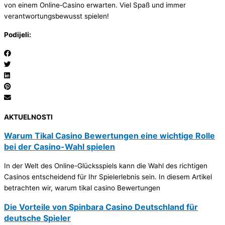
von einem Online‑Casino erwarten. Viel Spaß und immer
verantwortungsbewusst spielen!
Podijeli:
AKTUELNOSTI
Warum Tikal Casino Bewertungen eine wichtige Rolle
bei der Casino-Wahl spielen
In der Welt des Online-Glücksspiels kann die Wahl des richtigen
Casinos entscheidend für Ihr Spielerlebnis sein. In diesem Artikel
betrachten wir, warum tikal casino Bewertungen
Die Vorteile von Spinbara Casino Deutschland für
deutsche Spieler