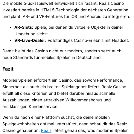
Die mobile Glücksspielwelt entwickelt sich rasant. Realz Casino
investiert bereits in HTML5‑Technologie der nächsten Generation
und plant, AR‑ und VR‑Features für iOS und Android zu integrieren.
AR‑Slots:
Spiele, bei denen du virtuelle Objekte in deiner
Umgebung siehst.
VR‑Live‑Dealer:
Vollständiges Casino‑Erlebnis mit Headset.
Damit bleibt das Casino nicht nur modern, sondern setzt auch
neue Standards für mobiles Spielen in Deutschland.
Fazit
Mobiles Spielen erfordert ein Casino, das sowohl Performance,
Sicherheit als auch ein breites Spielangebot liefert. Realz Casino
erfüllt all diese Kriterien und bietet darüber hinaus schnelle
Auszahlungen, einen attraktiven Willkommensbonus und
erstklassigen Kundenservice.
Wenn du nach einer Plattform suchst, die deine mobilen
Spielgewohnheiten optimal unterstützt, dann schau dir das Realz
Casino genauer an.
Realz
liefert genau das, was moderne Spieler