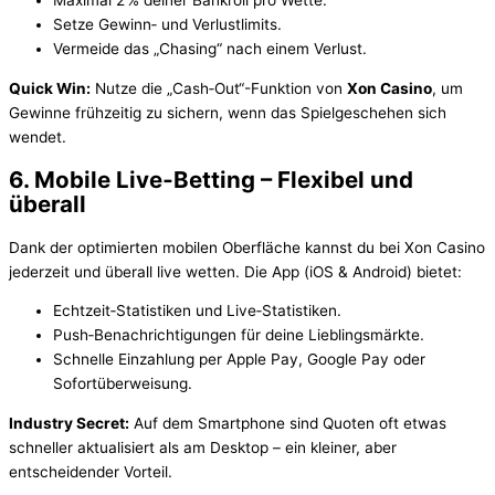
Setze Gewinn‑ und Verlustlimits.
Vermeide das „Chasing“ nach einem Verlust.
Quick Win:
Nutze die „Cash‑Out“-Funktion von
Xon Casino
, um
Gewinne frühzeitig zu sichern, wenn das Spielgeschehen sich
wendet.
6. Mobile Live‑Betting – Flexibel und
überall
Dank der optimierten mobilen Oberfläche kannst du bei Xon Casino
jederzeit und überall live wetten. Die App (iOS & Android) bietet:
Echtzeit‑Statistiken und Live‑Statistiken.
Push‑Benachrichtigungen für deine Lieblingsmärkte.
Schnelle Einzahlung per Apple Pay, Google Pay oder
Sofortüberweisung.
Industry Secret:
Auf dem Smartphone sind Quoten oft etwas
schneller aktualisiert als am Desktop – ein kleiner, aber
entscheidender Vorteil.