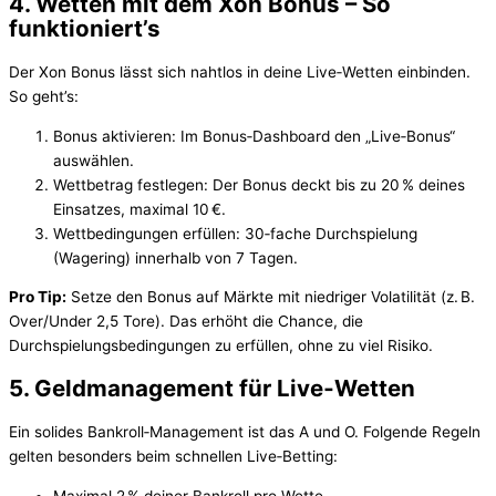
4. Wetten mit dem Xon Bonus – So
funktioniert’s
Der Xon Bonus lässt sich nahtlos in deine Live‑Wetten einbinden.
So geht’s:
Bonus aktivieren: Im Bonus‑Dashboard den „Live‑Bonus“
auswählen.
Wettbetrag festlegen: Der Bonus deckt bis zu 20 % deines
Einsatzes, maximal 10 €.
Wettbedingungen erfüllen: 30‑fache Durchspielung
(Wagering) innerhalb von 7 Tagen.
Pro Tip:
Setze den Bonus auf Märkte mit niedriger Volatilität (z. B.
Over/Under 2,5 Tore). Das erhöht die Chance, die
Durchspielungsbedingungen zu erfüllen, ohne zu viel Risiko.
5. Geldmanagement für Live‑Wetten
Ein solides Bankroll‑Management ist das A und O. Folgende Regeln
gelten besonders beim schnellen Live‑Betting:
Maximal 2 % deiner Bankroll pro Wette.