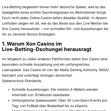
Live‑Betting begeistert immer mehr deutsche Spieler, weil es das
Spielgefühl eines echten Sportereignisses ins Wohnzimmer bringt.
Doch nicht jedes Online‑Casino liefert dieselbe Qualität. In diesem
Leitfaden zeigen wir dir, wie du das Beste aus den Live‑Wetten bei
Xon Casino herausholst – von schnellen Ein- und Auszahlungen bis
hin zu cleveren Bonus‑Strategien.
1. Warum Xon Casino im
Live‑Betting‑Dschungel herausragt
Im Vergleich zu vielen anderen Plattformen bietet Xon Casino eine
besonders schnelle Auszahlung und ein umfangreiches
Lizenzpaket. Das Casino ist von der Malta Gaming Authority (MGA)
lizenziert und unterliegt strengen deutschen
Spielerschutz‑Standards.
Schnelle Auszahlungen: Die meisten E‑Wallets werden
innerhalb von 30 Minuten bearbeitet.
Umfangreiche Spielauswahl: Über 30 Live‑Sport‑Events pro
Tag, von Fußball über Basketball bis zu eSports.