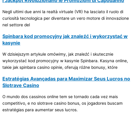
i Jackpot Rivoluzionano le Promozioni di Capodanno
Negli ultimi due anni la realtà virtuale (VR) ha lasciato il ruolo di
curiosità tecnologica per diventare un vero motore di innovazione
nel settore del
Spinbara kod promocyjny jak znaleźć i wykorzystać w
kasynie
W dzisiejszym artykule omówimy, jak znaleźć i skutecznie
wykorzystać kod promocyjny w kasynie Spinbara. Kasyna online,
takie jak spinbara casino opinie, oferują różne bonusy, które
Estratégias Avançadas para Maximizar Seus Lucros no
Slotrave Casino
O mundo dos cassinos online tem se tornado cada vez mais
competitivo, e no slotrave casino bonus, os jogadores buscam
estratégias para aumentar seus lucros.