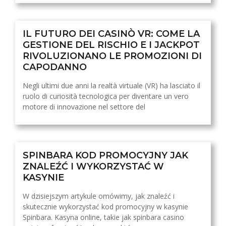
IL FUTURO DEI CASINÒ VR: COME LA
GESTIONE DEL RISCHIO E I JACKPOT
RIVOLUZIONANO LE PROMOZIONI DI
CAPODANNO
Negli ultimi due anni la realtà virtuale (VR) ha lasciato il
ruolo di curiosità tecnologica per diventare un vero
motore di innovazione nel settore del
SPINBARA KOD PROMOCYJNY JAK
ZNALEŹĆ I WYKORZYSTAĆ W
KASYNIE
W dzisiejszym artykule omówimy, jak znaleźć i
skutecznie wykorzystać kod promocyjny w kasynie
Spinbara. Kasyna online, takie jak spinbara casino