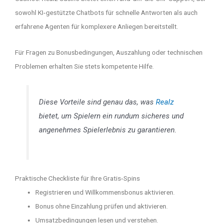
sowohl KI‑gestützte Chatbots für schnelle Antworten als auch
erfahrene Agenten für komplexere Anliegen bereitstellt.
Für Fragen zu Bonusbedingungen, Auszahlung oder technischen
Problemen erhalten Sie stets kompetente Hilfe.
Diese Vorteile sind genau das, was
Realz
bietet, um Spielern ein rundum sicheres und
angenehmes Spielerlebnis zu garantieren.
Praktische Checkliste für Ihre Gratis‑Spins
Registrieren und Willkommensbonus aktivieren.
Bonus ohne Einzahlung prüfen und aktivieren.
Umsatzbedingungen lesen und verstehen.