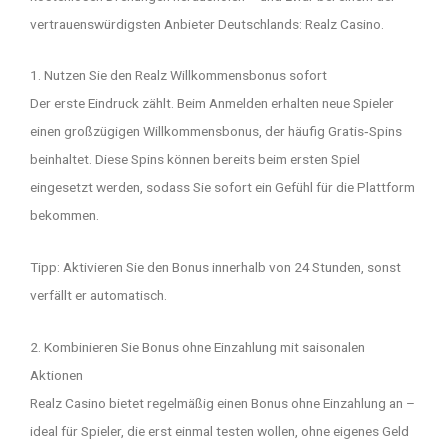
vertrauenswürdigsten Anbieter Deutschlands: Realz Casino.
1. Nutzen Sie den Realz Willkommensbonus sofort
Der erste Eindruck zählt. Beim Anmelden erhalten neue Spieler
einen großzügigen Willkommensbonus, der häufig Gratis‑Spins
beinhaltet. Diese Spins können bereits beim ersten Spiel
eingesetzt werden, sodass Sie sofort ein Gefühl für die Plattform
bekommen.
Tipp: Aktivieren Sie den Bonus innerhalb von 24 Stunden, sonst
verfällt er automatisch.
2. Kombinieren Sie Bonus ohne Einzahlung mit saisonalen
Aktionen
Realz Casino bietet regelmäßig einen Bonus ohne Einzahlung an –
ideal für Spieler, die erst einmal testen wollen, ohne eigenes Geld