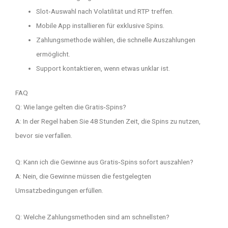
Slot‑Auswahl nach Volatilität und RTP treffen.
Mobile App installieren für exklusive Spins.
Zahlungsmethode wählen, die schnelle Auszahlungen
ermöglicht.
Support kontaktieren, wenn etwas unklar ist.
FAQ
Q: Wie lange gelten die Gratis‑Spins?
A: In der Regel haben Sie 48 Stunden Zeit, die Spins zu nutzen,
bevor sie verfallen.
Q: Kann ich die Gewinne aus Gratis‑Spins sofort auszahlen?
A: Nein, die Gewinne müssen die festgelegten
Umsatzbedingungen erfüllen.
Q: Welche Zahlungsmethoden sind am schnellsten?