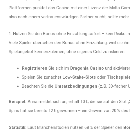
Plattformen punktet das Casino mit einer Lizenz der Malta Gam
also nach einem vertrauenswürdigen Partner sucht, sollte mehr
1. Nutzen Sie den Bonus ohne Einzahlung sofort – kein Risiko, 
Viele Spieler übersehen den Bonus ohne Einzahlung, weil sie ihn f
Spielangebot kennenzulernen, ohne eigenes Geld zu riskieren.
Registrieren
Sie sich im
Dragonia Casino
und aktiviere
Spielen Sie zunächst
Low‑Stake‑Slots
oder
Tischspiel
Beachten Sie die
Umsatzbedingungen
(z. B. 30‑facher 
Beispiel:
Anna meldet sich an, erhält 10 €, die sie auf den Slot 
Spins hat sie bereits 12 € gewonnen – ein Gewinn von 20 % des 
Statistik:
Laut Branchenstudien nutzen 68 % der Spieler den
Bo