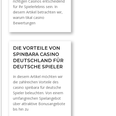
richtigen Casinos entscheidend
für Ihr Spielerlebnis sein. In
diesem Artikel betrachten wir,
warum tikal casino
Bewertungen
DIE VORTEILE VON
SPINBARA CASINO
DEUTSCHLAND FÜR
DEUTSCHE SPIELER
In diesem Artikel möchten wir
die zahlreichen Vorteile des
casino spinbara für deutsche
Spieler beleuchten. Von einem
umfangreichen Spielangebot
über attraktive Bonusangebote
bis hin zu