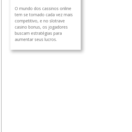
O mundo dos cassinos online
tem se tornado cada vez mais
competitivo, e no slotrave
casino bonus, os jogadores
buscam estratégias para
aumentar seus lucros.