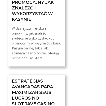
PROMOCYJNY JAK
ZNALEŹĆ I
WYKORZYSTAĆ W
KASYNIE
W dzisiejszym artykule
omówimy, jak znaleźć i
skutecznie wykorzystać kod
promocyjny w kasynie Spinbara.
Kasyna online, takie jak
spinbara casino opinie, oferują
różne bonusy, które
ESTRATÉGIAS
AVANÇADAS PARA
MAXIMIZAR SEUS
LUCROS NO
SLOTRAVE CASINO