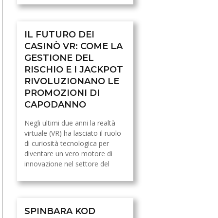
IL FUTURO DEI
CASINÒ VR: COME LA
GESTIONE DEL
RISCHIO E I JACKPOT
RIVOLUZIONANO LE
PROMOZIONI DI
CAPODANNO
Negli ultimi due anni la realtà
virtuale (VR) ha lasciato il ruolo
di curiosità tecnologica per
diventare un vero motore di
innovazione nel settore del
SPINBARA KOD