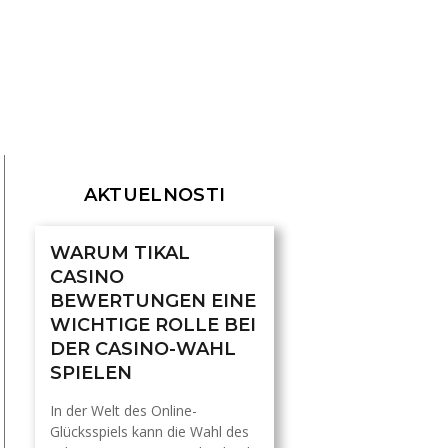
AKTUELNOSTI
WARUM TIKAL
CASINO
BEWERTUNGEN EINE
WICHTIGE ROLLE BEI
DER CASINO-WAHL
SPIELEN
In der Welt des Online-
Glücksspiels kann die Wahl des