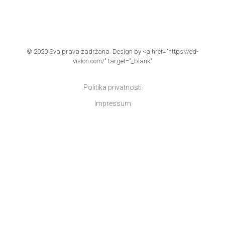
© 2020 Sva prava zadržana. Design by <a href="https://ed-
vision.com/" target="_blank"
Politika privatnosti
Impressum
Impressum
ID Broj:
4209735440005
PDV Broj:
209735440005
INTESA SANPAOLO BANKA:
1543602000625615