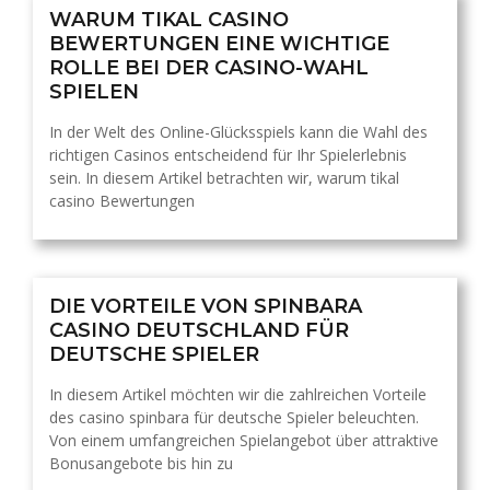
WARUM TIKAL CASINO
BEWERTUNGEN EINE WICHTIGE
ROLLE BEI DER CASINO-WAHL
SPIELEN
In der Welt des Online-Glücksspiels kann die Wahl des
richtigen Casinos entscheidend für Ihr Spielerlebnis
sein. In diesem Artikel betrachten wir, warum tikal
casino Bewertungen
DIE VORTEILE VON SPINBARA
CASINO DEUTSCHLAND FÜR
DEUTSCHE SPIELER
In diesem Artikel möchten wir die zahlreichen Vorteile
des casino spinbara für deutsche Spieler beleuchten.
Von einem umfangreichen Spielangebot über attraktive
Bonusangebote bis hin zu