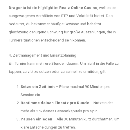
Dragonia
ist ein Highlight im
Realz Online Casino
, weil es ein
ausgewogenes Verhältnis von RTP und Volatilität bietet. Das
bedeutet, du bekommst häufige Gewinne und behältst
gleichzeitig genügend Schwung für große Auszahlungen, die in
Turniersituationen entscheidend sein können.
4. Zeitmanagement und Einsatzplanung
Ein Turnier kann mehrere Stunden dauern. Um nicht in die Falle zu
tappen, zu viel zu setzen oder zu schnell zu ermüden, gilt:
Setze ein Zeitlimit
– Plane maximal 90 Minuten pro
Session ein.
Bestimme deinen Einsatz pro Runde
– Nutze nicht
mehr als 2 % deines Gesamtkapitals pro Spin.
Pausen einlegen
– Alle 30 Minuten kurz durchatmen, um
klare Entscheidungen zu treffen.