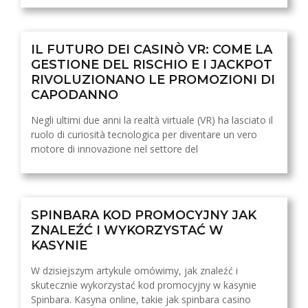
IL FUTURO DEI CASINÒ VR: COME LA
GESTIONE DEL RISCHIO E I JACKPOT
RIVOLUZIONANO LE PROMOZIONI DI
CAPODANNO
Negli ultimi due anni la realtà virtuale (VR) ha lasciato il
ruolo di curiosità tecnologica per diventare un vero
motore di innovazione nel settore del
SPINBARA KOD PROMOCYJNY JAK
ZNALEŹĆ I WYKORZYSTAĆ W
KASYNIE
W dzisiejszym artykule omówimy, jak znaleźć i
skutecznie wykorzystać kod promocyjny w kasynie
Spinbara. Kasyna online, takie jak spinbara casino