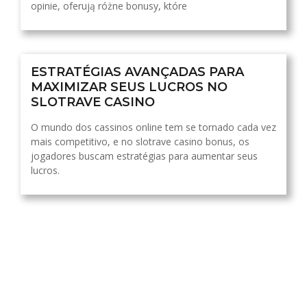
opinie, oferują różne bonusy, które
ESTRATÉGIAS AVANÇADAS PARA
MAXIMIZAR SEUS LUCROS NO
SLOTRAVE CASINO
O mundo dos cassinos online tem se tornado cada vez
mais competitivo, e no slotrave casino bonus, os
jogadores buscam estratégias para aumentar seus
lucros.