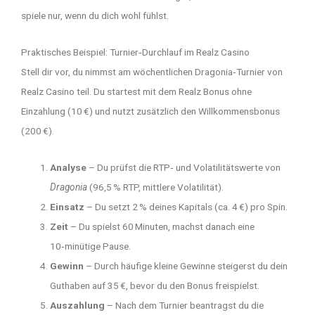
spiele nur, wenn du dich wohl fühlst.
Praktisches Beispiel: Turnier‑Durchlauf im Realz Casino
Stell dir vor, du nimmst am wöchentlichen Dragonia‑Turnier von
Realz Casino teil. Du startest mit dem Realz Bonus ohne
Einzahlung (10 €) und nutzt zusätzlich den Willkommensbonus
(200 €).
Analyse
– Du prüfst die RTP‑ und Volatilitätswerte von
Dragonia
(96,5 % RTP, mittlere Volatilität).
Einsatz
– Du setzt 2 % deines Kapitals (ca. 4 €) pro Spin.
Zeit
– Du spielst 60 Minuten, machst danach eine
10‑minütige Pause.
Gewinn
– Durch häufige kleine Gewinne steigerst du dein
Guthaben auf 35 €, bevor du den Bonus freispielst.
Auszahlung
– Nach dem Turnier beantragst du die