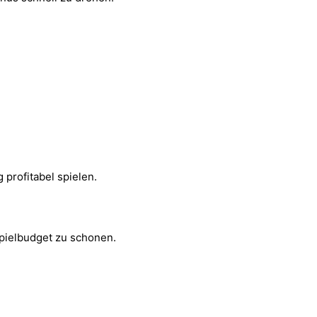
 profitabel spielen.
 Spielbudget zu schonen.