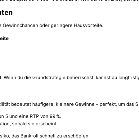
nten
sere Gewinnchancen oder geringere Hausvorteile.
eite
l. Wenn du die Grundstrategie beherrschst, kannst du langfristig
latilität bedeutet häufigere, kleinere Gewinne – perfekt, um das
von 5 und eine RTP von 99 %.
tion, sobald sie erscheint.
isiko, das Bankroll schnell zu erschöpfen.