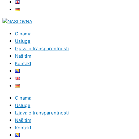
O nama
Usluge
Izjava o transparentnosti
Naš tim
Kontakt
O nama
Usluge
Izjava o transparentnosti
Naš tim
Kontakt