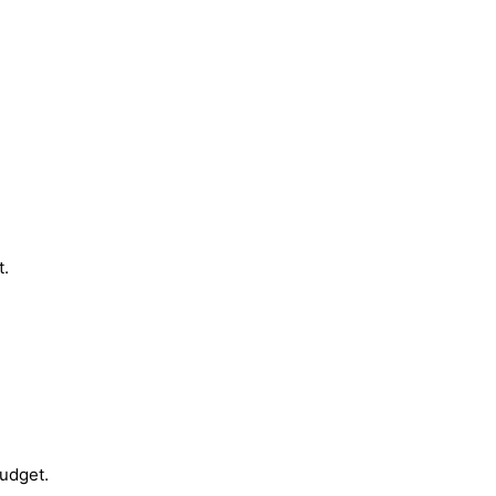
t.
Budget.