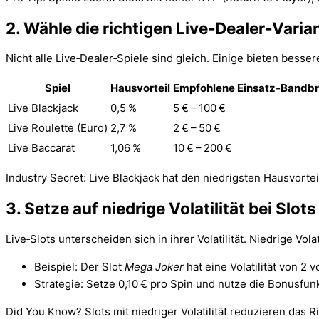
2. Wähle die richtigen Live‑Dealer‑Varia
Nicht alle Live‑Dealer‑Spiele sind gleich. Einige bieten bes
Spiel
Hausvorteil
Empfohlene Einsatz‑Bandbr
Live Blackjack
0,5 %
5 € – 100 €
Live Roulette (Euro)
2,7 %
2 € – 50 €
Live Baccarat
1,06 %
10 € – 200 €
Industry Secret: Live Blackjack hat den niedrigsten Hausvortei
3. Setze auf niedrige Volatilität bei Slots
Live‑Slots unterscheiden sich in ihrer Volatilität. Niedrige Vo
Beispiel: Der Slot
Mega Joker
hat eine Volatilität von 2 
Strategie: Setze 0,10 € pro Spin und nutze die Bonusfunk
Did You Know? Slots mit niedriger Volatilität reduzieren das R