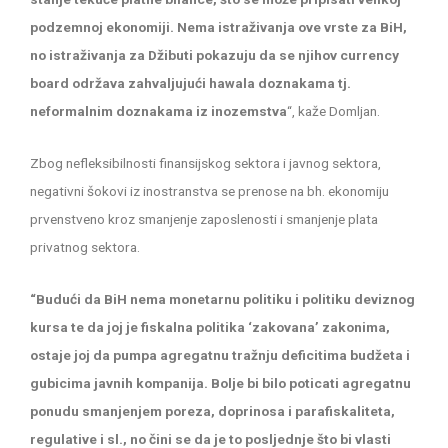
podzemnoj ekonomiji. Nema istraživanja ove vrste za BiH,
no istraživanja za Džibuti pokazuju da se njihov currency
board održava zahvaljujući hawala doznakama tj.
neformalnim doznakama iz inozemstva
“, kaže Domljan.
Zbog nefleksibilnosti finansijskog sektora i javnog sektora,
negativni šokovi iz inostranstva se prenose na bh. ekonomiju
prvenstveno kroz smanjenje zaposlenosti i smanjenje plata
privatnog sektora.
“Budući da BiH nema monetarnu politiku i politiku deviznog
kursa te da joj je fiskalna politika ‘zakovana’ zakonima,
ostaje joj da pumpa agregatnu tražnju deficitima budžeta i
gubicima javnih kompanija. Bolje bi bilo poticati agregatnu
ponudu smanjenjem poreza, doprinosa i parafiskaliteta,
regulative i sl., no čini se da je to posljednje što bi vlasti