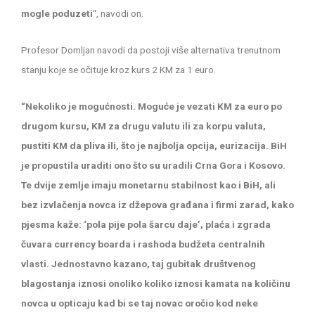
mogle poduzeti
“, navodi on.
Profesor Domljan navodi da postoji više alternativa trenutnom
stanju koje se očituje kroz kurs 2 KM za 1 euro.
“Nekoliko je mogućnosti. Moguće je vezati KM za euro po
drugom kursu, KM za drugu valutu ili za korpu valuta,
pustiti KM da pliva ili, što je najbolja opcija, eurizacija. BiH
je propustila uraditi ono što su uradili Crna Gora i Kosovo.
Te dvije zemlje imaju monetarnu stabilnost kao i BiH, ali
bez izvlačenja novca iz džepova građana i firmi zarad, kako
pjesma kaže: ‘pola pije pola šarcu daje’, plaća i zgrada
čuvara currency boarda i rashoda budžeta centralnih
vlasti. Jednostavno kazano, taj gubitak društvenog
blagostanja iznosi onoliko koliko iznosi kamata na količinu
novca u opticaju kad bi se taj novac oročio kod neke