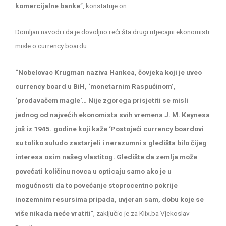
komercijalne banke
“, konstatuje on.
Domljan navodi i da je dovoljno reći šta drugi utjecajni ekonomisti
misle o currency boardu.
“Nobelovac Krugman naziva Hankea, čovjeka koji je uveo
currency board u BiH, ‘monetarnim Raspućinom’,
‘prodavačem magle'… Nije zgorega prisjetiti se misli
jednog od najvećih ekonomista svih vremena J. M. Keynesa
još iz 1945. godine koji kaže ‘Postojeći currency boardovi
su toliko suludo zastarjeli i nerazumni s gledišta bilo čijeg
interesa osim našeg vlastitog. Gledište da zemlja može
povećati količinu novca u opticaju samo ako je u
mogućnosti da to povećanje stoprocentno pokrije
inozemnim resursima pripada, uvjeran sam, dobu koje se
više nikada neće vratiti
“, zaključio je za Klix.ba Vjekoslav