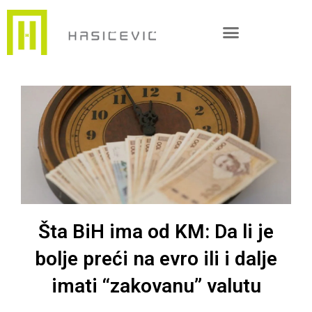
Skip
to
content
Izjava o transparentnosti
Šta BiH ima od KM: Da li je
bolje preći na evro ili i dalje
imati “zakovanu” valutu