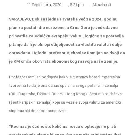
11 Septembra, 2020
,
5:21 pm
,
Aktuelnosti
SARAJEVO, Dok susjedna Hrvatska već za 2024. godinu
planira postati dio eurozone, a Crna Gora je već odavno
prihvatila zajedničku evropsku valutu, logično se postavlja
pitanje da li je bh. opredijeljenost za vlastitu valutu i dalje
opravdana. Ugledni profesor Vjekoslav Domljan ne dvoji da
je KM omča oko vrata ekonomskog razvoja naše zemlje
.
Profesor Domljan podsjeća kako je currency board imperijalna
tvorevina te da je ona danas spala na svega pet malih zemalja
(BiH, Bugarska, Džibuti, Brunej i Hong Kong) i šest mikro država
(šest karipskih zemalja) koje su vezale svoju valutu za američki i
singapurski dolar,odnosno evro.
“Kod nas je čudno što količina novca u opticaju ne prati
stanje tekuće platne bilance, što se može pripisati velikoj