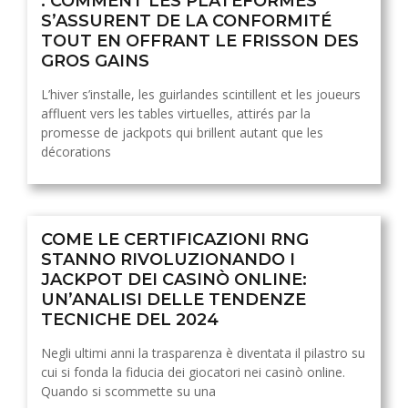
: COMMENT LES PLATEFORMES
S’ASSURENT DE LA CONFORMITÉ
TOUT EN OFFRANT LE FRISSON DES
GROS GAINS
L’hiver s’installe, les guirlandes scintillent et les joueurs
affluent vers les tables virtuelles, attirés par la
promesse de jackpots qui brillent autant que les
décorations
COME LE CERTIFICAZIONI RNG
STANNO RIVOLUZIONANDO I
JACKPOT DEI CASINÒ ONLINE:
UN’ANALISI DELLE TENDENZE
TECNICHE DEL 2024
Negli ultimi anni la trasparenza è diventata il pilastro su
cui si fonda la fiducia dei giocatori nei casinò online.
Quando si scommette su una