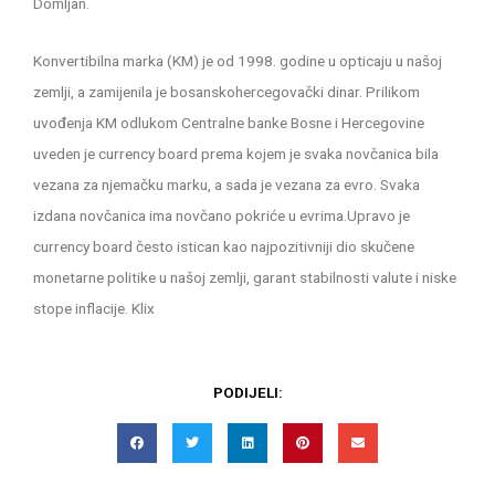
Domljan.
Konvertibilna marka (KM) je od 1998. godine u opticaju u našoj
zemlji, a zamijenila je bosanskohercegovački dinar. Prilikom
uvođenja KM odlukom Centralne banke Bosne i Hercegovine
uveden je currency board prema kojem je svaka novčanica bila
vezana za njemačku marku, a sada je vezana za evro. Svaka
izdana novčanica ima novčano pokriće u evrima.Upravo je
currency board često istican kao najpozitivniji dio skučene
monetarne politike u našoj zemlji, garant stabilnosti valute i niske
stope inflacije. Klix
PODIJELI: