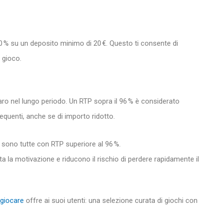
0 % su un deposito minimo di 20 €. Questo ti consente di
i gioco.
aro nel lungo periodo. Un RTP sopra il 96 % è considerato
frequenti, anche se di importo ridotto.
sono tutte con RTP superiore al 96 %.
a la motivazione e riducono il rischio di perdere rapidamente il
giocare
offre ai suoi utenti: una selezione curata di giochi con