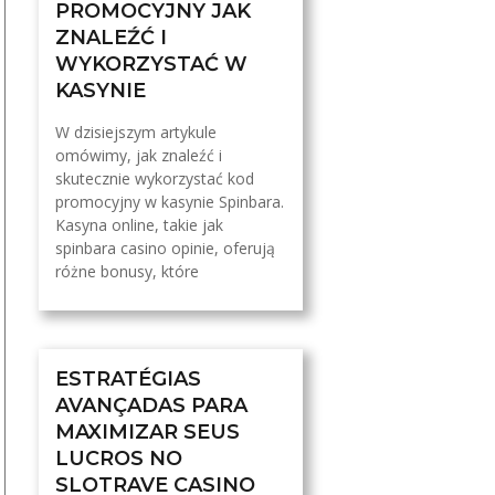
PROMOCYJNY JAK
ZNALEŹĆ I
WYKORZYSTAĆ W
KASYNIE
W dzisiejszym artykule
omówimy, jak znaleźć i
skutecznie wykorzystać kod
promocyjny w kasynie Spinbara.
Kasyna online, takie jak
spinbara casino opinie, oferują
różne bonusy, które
ESTRATÉGIAS
AVANÇADAS PARA
MAXIMIZAR SEUS
LUCROS NO
SLOTRAVE CASINO